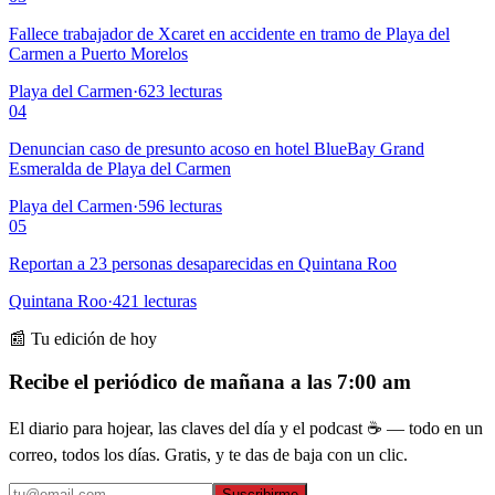
Fallece trabajador de Xcaret en accidente en tramo de Playa del
Carmen a Puerto Morelos
Playa del Carmen
·
623
lecturas
04
Denuncian caso de presunto acoso en hotel BlueBay Grand
Esmeralda de Playa del Carmen
Playa del Carmen
·
596
lecturas
05
Reportan a 23 personas desaparecidas en Quintana Roo
Quintana Roo
·
421
lecturas
📰 Tu edición de hoy
Recibe el periódico de mañana a las 7:00 am
El diario para hojear, las claves del día y el podcast ☕ — todo en un
correo, todos los días. Gratis, y te das de baja con un clic.
Suscribirme