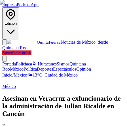
Impreso
Podcast
App
Edición
Noticias de México, desde
Quinta
Fuerza
Quintana Roo
Suscríbete gratis
Portada
Policiaca
🌀 Huracanes
Sismos
Quintana
Roo
México
Política
Deportes
Espectáculos
Opinión
Inicio
/
México
🌤️
13
°C
·
Ciudad de México
México
Asesinan en Veracruz a exfuncionario de
la administración de Julián Ricalde en
Cancún
F