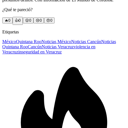
¿Qué te pareció?
🔥
0
👍
0
😲
0
😢
0
😠
0
Etiquetas
México
Quintana Roo
Noticias México
Noticias Cancún
Noticias
Quintana Roo
Cancún
Noticias Veracruz
violencia en
Veracruz
inseguridad en Veracruz