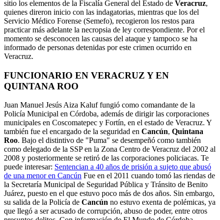
sitio los elementos de la Fiscalía General del Estado de
Veracruz
,
quienes direron inicio con las indagatorias, mientras que los del
Servicio Médico Forense (Semefo), recogieron los restos para
practicar más adelante la necropsia de ley correspondiente. Por el
momento se desconocen las causas del ataque y tampoco se ha
informado de personas detenidas por este crimen ocurrido en
Veracruz.
FUNCIONARIO EN VERACRUZ Y EN
QUINTANA ROO
Juan Manuel Jesús Aiza Kaluf fungió como comandante de la
Policía Municipal en Córdoba, además de dirigir las corporaciones
municipales en Coscomatepec y Fortín, en el estado de Veracruz. Y
también fue el encargado de la seguridad en
Cancún
,
Quintana
Roo
.
Bajo el distintivo de "Puma" se desempeñó como también
como delegado de la SSP en la Zona Centro de Veracruz del 2002 al
2008 y posteriormente se retiró de las corporaciones policiacas.
Te
puede interesar:
Sentencian a 40 años de prisión a sujeto que abusó
de una menor en Cancún
Fue en el 2011 cuando tomó las riendas de
la Secretaría Municipal de Seguridad Pública y Tránsito de Benito
Juárez, puesto en el que estuvo poco más de dos años. Sin embargo,
su salida de la Policía de
Cancún
no estuvo exenta de polémicas, ya
que llegó a ser acusado de corrupción, abuso de poder, entre otros
presuntos delitos.
Con información de El Mundo de Córdoba.