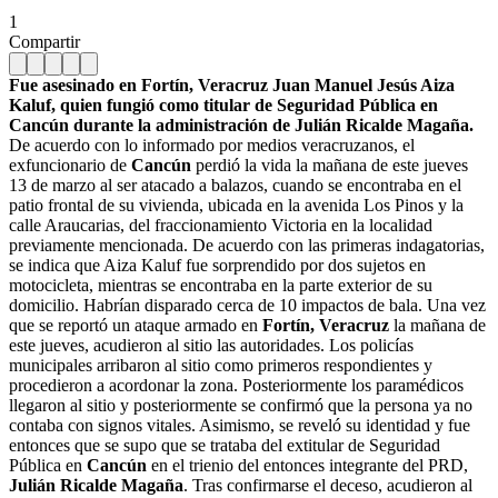
1
Compartir
Fue asesinado en Fortín, Veracruz Juan Manuel Jesús Aiza
Kaluf, quien fungió como titular de Seguridad Pública en
Cancún durante la administración de Julián Ricalde Magaña.
De acuerdo con lo informado por medios veracruzanos, el
exfuncionario de
Cancún
perdió la vida la mañana de este jueves
13 de marzo al ser atacado a balazos, cuando se encontraba en el
patio frontal de su vivienda, ubicada en la avenida Los Pinos y la
calle Araucarias, del fraccionamiento Victoria en la localidad
previamente mencionada.
De acuerdo con las primeras indagatorias,
se
indica que Aiza Kaluf fue sorprendido por dos sujetos en
motocicleta, mientras se encontraba en la parte exterior de su
domicilio. Habrían disparado cerca de 10 impactos de bala.
Una vez
que se reportó un ataque armado en
Fortín, Veracruz
la mañana de
este jueves, acudieron al sitio las autoridades. Los policías
municipales arribaron al sitio como primeros respondientes y
procedieron a acordonar la zona. Posteriormente los paramédicos
llegaron al sitio y posteriormente se confirmó que la persona ya no
contaba con signos vitales. Asimismo, se reveló su identidad y fue
entonces que se supo que se trataba del extitular de Seguridad
Pública en
Cancún
en el trienio del entonces integrante del PRD,
Julián Ricalde Magaña
. Tras confirmarse el deceso, acudieron al