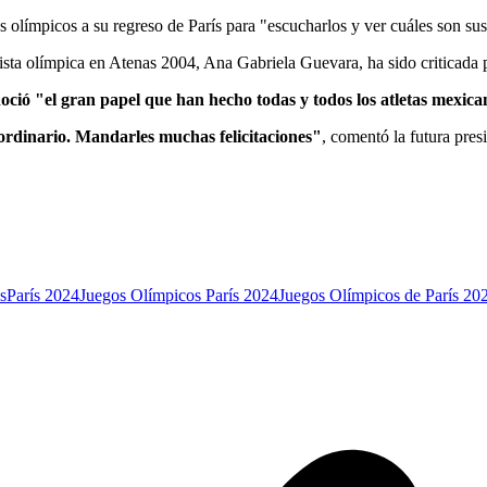
s olímpicos a su regreso de París para "escucharlos y ver cuáles son su
ista olímpica en Atenas 2004, Ana Gabriela Guevara, ha sido criticada p
oció "el gran papel que han hecho todas y todos los atletas mexic
rdinario. Mandarles muchas felicitaciones"
, comentó la futura pres
s
París 2024
Juegos Olímpicos París 2024
Juegos Olímpicos de París 20