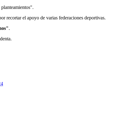
s planteamientos".
or recortar el apoyo de varias federaciones deportivas.
anos"
.
identa.
24