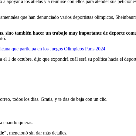
 a apoyar a los atletas y a reunirse con ellos para atender sus peticion
namentales que han denunciado varios deportistas olímpicos, Sheinbaum 
as, sino también hacer un trabajo muy importante de deporte comun
ntó.
cana que participa en los Juegos Olímpicos París 2024
 el 1 de octubre, dijo que expondrá cuál será su política hacia el depo
rreo, todos los días. Gratis, y te das de baja con un clic.
ja cuando quieras.
de"
, mencionó sin dar más detalles.