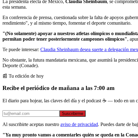
La presidenta electa de México,
Claudia Sheinbaum
, se comprometió
esta semana.
En conferencia de prensa, cuestionada sobre la falta de apoyos guber
rendimiento", y al mismo tiempo, fomentar el deporte comunitario.
"(No solamente) apoyar a nuestros atletas olímpicos o mundialist
permitan poder tener posteriormente campeones olímpicos"
, apu
Te puede interesar:
Claudia Sheinbaum desea suerte a delegación mexi
No obstante, la futura mandataria mexicana, que asumirá la presidencia
Deporte (Conade).
📰 Tu edición de hoy
Recibe el periódico de mañana a las 7:00 am
El diario para hojear, las claves del día y el podcast ☕ — todo en un co
Suscribirme
Al suscribirte aceptas nuestro
aviso de privacidad
. Puedes darte de ba
"Ya muy pronto vamos a comentarles quién se queda en la Cona