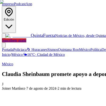
Impreso
Podcast
App
Edición
Quinta
Fuerza
Noticias de México, desde Quint
Suscríbete gratis
Portada
Policiaca
🌀 Huracanes
Sismos
Quintana Roo
México
Política
De
Inicio
/
México
🌤️
16
°C
·
Ciudad de México
México
Claudia Sheinbaum promete apoyo a deport
J
Joiner Martínez
·
7 de agosto de 2024
·
2
min de lectura