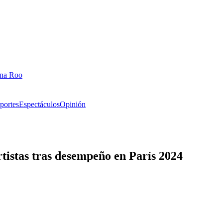
ana Roo
portes
Espectáculos
Opinión
istas tras desempeño en París 2024