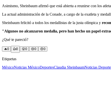
Asimismo, Sheinbaum afirmó que está abierta a reunirse con los atleta
La actual administración de la Conade, a cargo de la exatleta y medall
Sheinbaum felicitó a todos los medallistas de la justa olímpica y
recon
"Algunos no alcanzaron medalla, pero han hecho un papel extrao
¿Qué te pareció?
🔥
0
👍
0
😲
0
😢
0
😠
0
Etiquetas
México
Noticias México
Deportes
Claudia Sheinbaum
Noticias Deporte