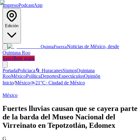
Impreso
Podcast
App
Edición
Noticias de México, desde
Quinta
Fuerza
Quintana Roo
Suscríbete gratis
Portada
Policiaca
🌀 Huracanes
Sismos
Quintana
Roo
México
Política
Deportes
Espectáculos
Opinión
Inicio
/
México
⛈️
21
°C
·
Ciudad de México
México
Fuertes lluvias causan que se cayera parte
de la barda del Museo Nacional del
Virreinato en Tepotzotlán, Edomex
G