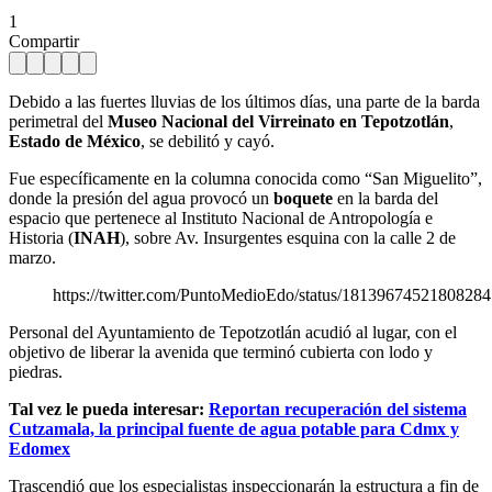
1
Compartir
Debido a las fuertes lluvias de los últimos días, una parte de la barda
perimetral del
Museo Nacional del Virreinato en Tepotzotlán
,
Estado de México
, se debilitó y cayó.
Fue específicamente en la columna conocida como “San Miguelito”,
donde la presión del agua provocó un
boquete
en la barda del
espacio que pertenece al Instituto Nacional de Antropología e
Historia (
INAH
), sobre Av. Insurgentes esquina con la calle 2 de
marzo.
https://twitter.com/PuntoMedioEdo/status/1813967452180828
Personal del Ayuntamiento de Tepotzotlán acudió al lugar, con el
objetivo de liberar la avenida que terminó cubierta con lodo y
piedras.
Tal vez le pueda interesar:
Reportan recuperación del sistema
Cutzamala, la principal fuente de agua potable para Cdmx y
Edomex
Trascendió que los especialistas inspeccionarán la estructura a fin de