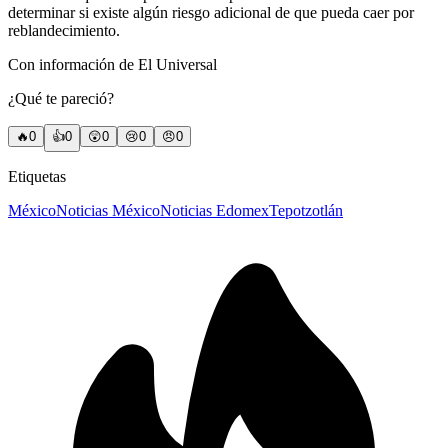
determinar si existe algún riesgo adicional de que pueda caer por
reblandecimiento.
Con información de El Universal
¿Qué te pareció?
🔥
0
👍
0
😲
0
😢
0
😠
0
Etiquetas
México
Noticias México
Noticias Edomex
Tepotzotlán