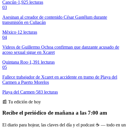
Cancún
·
1,925
lecturas
03
Asesinan al creador de contenido César Gastélum durante
transmisión en Culiacán
México
·
12
lecturas
04
Videos de Guillermo Ochoa confirman que danzante acusado de
acoso sexual sigue en Xcaret
Quintana Roo
·
1,391
lecturas
05
Fallece trabajador de Xcaret en accidente en tramo de Playa del
Carmen a Puerto Morelos
Playa del Carmen
·
583
lecturas
📰 Tu edición de hoy
Recibe el periódico de mañana a las 7:00 am
El diario para hojear, las claves del día y el podcast ☕ — todo en un