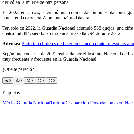
derivó en la muerte de otra persona.
En 2022, en Jalisco, se emitió una recomendación por violaciones gr
pareja en la carretera Zapotlanejo-Guadalajara.
Tan solo en 2022, la Guardia Nacional acumuló 568 quejas; una cifra
cuatro mil 384, siendo la cifra anual más alta 794 durante 2012.
Además:
Protestan choferes de Uber en Cancún contra presuntos abu
Según una encuesta de 2021 realizada por el Instituto Nacional de Es
muy frecuente y frecuente en la Guardia Nacional.
¿Qué te pareció?
🔥
0
👍
0
😲
0
😢
0
😠
0
Etiquetas
México
Guardia Nacional
Tortura
Desaparición Forzada
Comisión Naci