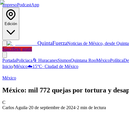
Impreso
Podcast
App
Edición
Quinta
Fuerza
Noticias de México, desde Quint
Suscríbete gratis
Portada
Policiaca
🌀 Huracanes
Sismos
Quintana Roo
México
Política
De
Inicio
/
México
☁️
15
°C
·
Ciudad de México
México
México: mil 772 quejas por tortura y desap
C
Carlos Aguila
·
20 de septiembre de 2024
·
2
min de lectura