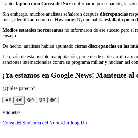
Tanto
Japón como Corea del Sur
confirmaron por separado, la sem
Sin embargo, muchos analistas señalaron después
discrepancias
respe
misil, identificado como el
Hwasong-17,
que habría
estallado poco 
Medios estatales norcoreanos
no informaron de ese suceso pero sí r
ensayo.
De hecho, analistas habían apuntado ciertas
discrepancias en las im
La razón de esta posible manipulación, parte desde el desarrollo arm
sanciones internacionales contra su programa militar y nuclear, así c
¡Ya estamos en Google News! Mantente al d
¿Qué te pareció?
🔥
0
👍
0
😲
0
😢
0
😠
0
Etiquetas
Corea del Sur
Corea del Norte
Kim Jong Un