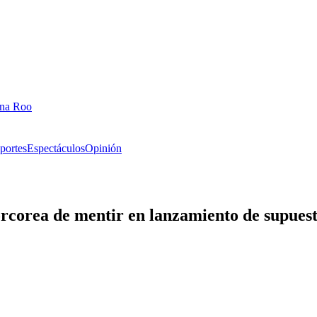
ana Roo
portes
Espectáculos
Opinión
corea de mentir en lanzamiento de supuest