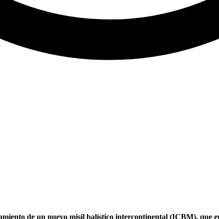
zamiento de un nuevo misil balístico intercontinental (ICBM), que e