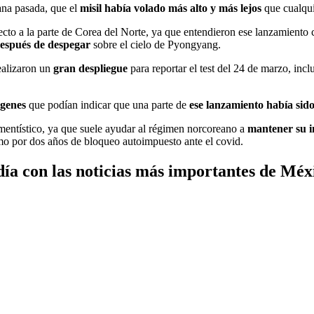
ana pasada, que el
misil había volado más alto y más lejos
que cualqui
cto a la parte de Corea del Norte, ya que entendieron ese lanzamiento
después de despegar
sobre el cielo de Pyongyang.
ealizaron un
gran despliegue
para reportar el test del 24 de marzo, incl
ágenes
que podían indicar que una parte de
ese
lanzamiento había sid
amentístico, ya que suele ayudar al régimen norcoreano a
mantener su i
omo por dos años de bloqueo autoimpuesto ante el covid.
ía con las noticias más importantes de Méx