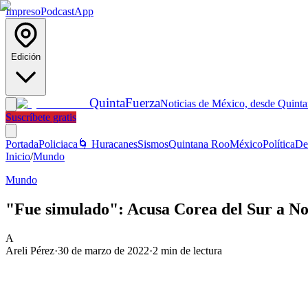
Impreso
Podcast
App
Edición
Quinta
Fuerza
Noticias de México, desde Quint
Suscríbete gratis
Portada
Policiaca
🌀 Huracanes
Sismos
Quintana Roo
México
Política
De
Inicio
/
Mundo
Mundo
"Fue simulado": Acusa Corea del Sur a Nor
A
Areli Pérez
·
30 de marzo de 2022
·
2
min de lectura