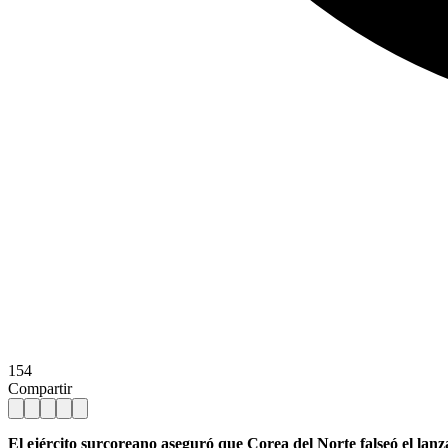
154
Compartir
El ejército surcoreano aseguró que Corea del Norte falseó el lan