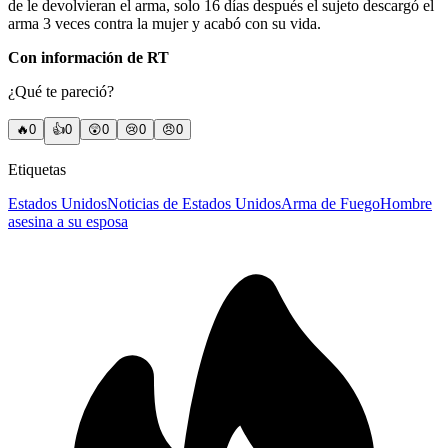
de le devolvieran el arma, solo 16 días después el sujeto descargó el
arma 3 veces contra la mujer y acabó con su vida.
Con información de RT
¿Qué te pareció?
🔥
0
👍
0
😲
0
😢
0
😠
0
Etiquetas
Estados Unidos
Noticias de Estados Unidos
Arma de Fuego
Hombre
asesina a su esposa