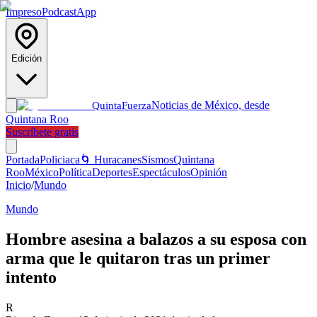
Impreso
Podcast
App
Edición
Noticias de México, desde
Quinta
Fuerza
Quintana Roo
Suscríbete gratis
Portada
Policiaca
🌀 Huracanes
Sismos
Quintana
Roo
México
Política
Deportes
Espectáculos
Opinión
Inicio
/
Mundo
Mundo
Hombre asesina a balazos a su esposa con
arma que le quitaron tras un primer
intento
R