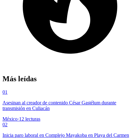
Más leídas
01
Asesinan al creador de contenido César Gastélum durante
transmisión en Culiacán
México
·
12
lecturas
02
Inicia paro laboral en Complejo Mayakoba en Playa del Carmen