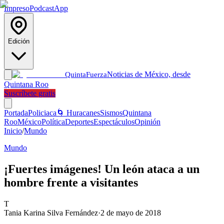
Impreso
Podcast
App
Edición
Noticias de México, desde
Quinta
Fuerza
Quintana Roo
Suscríbete gratis
Portada
Policiaca
🌀 Huracanes
Sismos
Quintana
Roo
México
Política
Deportes
Espectáculos
Opinión
Inicio
/
Mundo
Mundo
¡Fuertes imágenes! Un león ataca a un
hombre frente a visitantes
T
Tania Karina Silva Fernández
·
2 de mayo de 2018