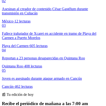
02
Asesinan al creador de contenido César Gastélum durante
transmisión en Culiacán
México
·
12
lecturas
03
Fallece trabajador de Xcaret en accidente en tramo de Playa del
Carmen a Puerto Morelos
Playa del Carmen
·
605
lecturas
04
Reportan a 23 personas desaparecidas en Quintana Roo
Quintana Roo
·
408
lecturas
05
Joven es asesinado durante ataque armado en Cancún
Cancún
·
462
lecturas
📰 Tu edición de hoy
Recibe el periódico de mañana a las 7:00 am