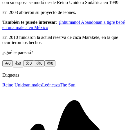
con su esposa se mudó desde Reino Unido a Sudáfrica en 1999.
En 2003 abrieron su proyecto de leones.
También te puede interesar:
¡Inhumano! Abandonan a tigre bebé
en una maleta en México
En 2010 fundaron la actual reserva de caza Marakele, en la que
ocurrieron los hechos
¿Qué te pareció?
🔥
0
👍
0
😲
0
😢
0
😠
0
Etiquetas
Reino Unido
animales
León
caza
The Sun