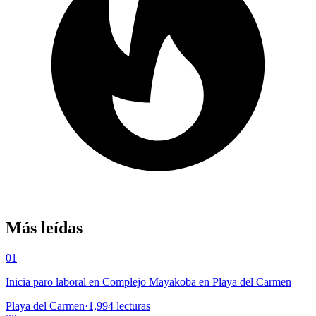
Más leídas
01
Inicia paro laboral en Complejo Mayakoba en Playa del Carmen
Playa del Carmen
·
1,994
lecturas