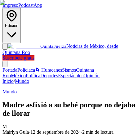
Impreso
Podcast
App
Edición
Noticias de México, desde
Quinta
Fuerza
Quintana Roo
Suscríbete gratis
Portada
Policiaca
🌀 Huracanes
Sismos
Quintana
Roo
México
Política
Deportes
Espectáculos
Opinión
Inicio
/
Mundo
Mundo
Madre asfixió a su bebé porque no dejaba
de llorar
M
Mairlyn Guía
·
12 de septiembre de 2024
·
2
min de lectura