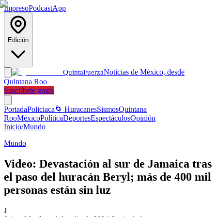
Impreso
Podcast
App
Edición
Noticias de México, desde
Quinta
Fuerza
Quintana Roo
Suscríbete gratis
Portada
Policiaca
🌀 Huracanes
Sismos
Quintana
Roo
México
Política
Deportes
Espectáculos
Opinión
Inicio
/
Mundo
Mundo
Video: Devastación al sur de Jamaica tras
el paso del huracán Beryl; más de 400 mil
personas están sin luz
J