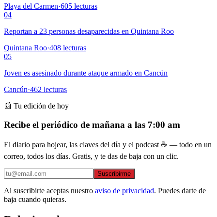
Playa del Carmen
·
605
lecturas
04
Reportan a 23 personas desaparecidas en Quintana Roo
Quintana Roo
·
408
lecturas
05
Joven es asesinado durante ataque armado en Cancún
Cancún
·
462
lecturas
📰 Tu edición de hoy
Recibe el periódico de mañana a las 7:00 am
El diario para hojear, las claves del día y el podcast ☕ — todo en un
correo, todos los días. Gratis, y te das de baja con un clic.
Suscribirme
Al suscribirte aceptas nuestro
aviso de privacidad
. Puedes darte de
baja cuando quieras.