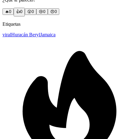
🔥
0
👍
0
😲
0
😢
0
😠
0
Etiquetas
viral
Huracán Beryl
Jamaica