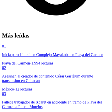
Más leídas
01
Inicia paro laboral en Complejo Mayakoba en Playa del Carmen
Playa del Carmen
·
1,994
lecturas
02
Asesinan al creador de contenido César Gastélum durante
transmisión en Culiacán
México
·
12
lecturas
03
Fallece trabajador de Xcaret en accidente en tramo de Playa del
Carmen a Puerto Morelos