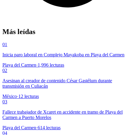
Más leídas
01
Inicia paro laboral en Complejo Mayakoba en Playa del Carmen
Playa del Carmen
·
1,996
lecturas
02
Asesinan al creador de contenido César Gastélum durante
transmisión en Culiacán
México
·
12
lecturas
03
Fallece trabajador de Xcaret en accidente en tramo de Playa del
Carmen a Puerto Morelos
Playa del Carmen
·
614
lecturas
04