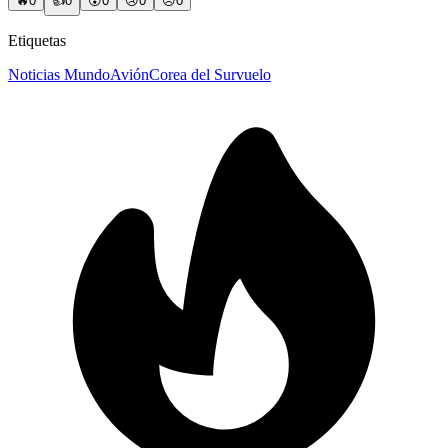
🔥
0
👍
0
😲
0
😢
0
😠
0
Etiquetas
Noticias Mundo
Avión
Corea del Sur
vuelo