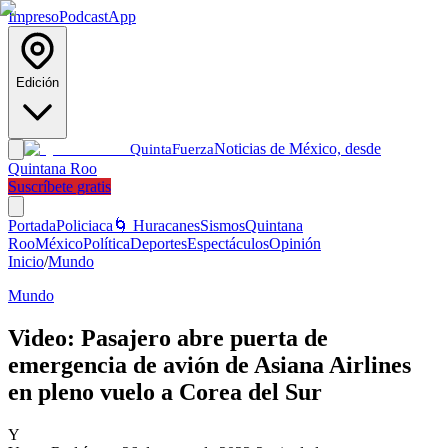
Impreso
Podcast
App
Edición
Noticias de México, desde
Quinta
Fuerza
Quintana Roo
Suscríbete gratis
Portada
Policiaca
🌀 Huracanes
Sismos
Quintana
Roo
México
Política
Deportes
Espectáculos
Opinión
Inicio
/
Mundo
Mundo
Video: Pasajero abre puerta de
emergencia de avión de Asiana Airlines
en pleno vuelo a Corea del Sur
Y