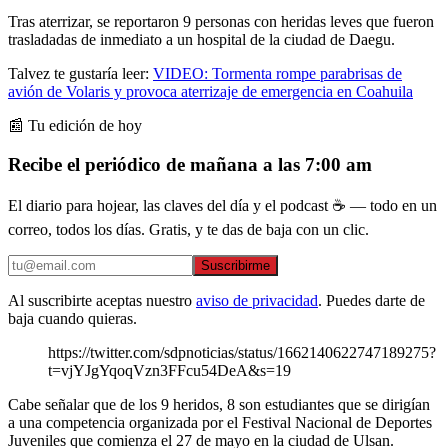
Tras aterrizar, se reportaron 9 personas con heridas leves que fueron
trasladadas de inmediato a un hospital de la ciudad de Daegu.
Talvez te gustaría leer:
VIDEO: Tormenta rompe parabrisas de
avión de Volaris y provoca aterrizaje de emergencia en Coahuila
📰 Tu edición de hoy
Recibe el periódico de mañana a las 7:00 am
El diario para hojear, las claves del día y el podcast ☕ — todo en un
correo, todos los días. Gratis, y te das de baja con un clic.
Suscribirme
Al suscribirte aceptas nuestro
aviso de privacidad
. Puedes darte de
baja cuando quieras.
https://twitter.com/sdpnoticias/status/1662140622747189275?
t=vjYJgYqoqVzn3FFcu54DeA&s=19
Cabe señalar que de los 9 heridos, 8 son estudiantes que se dirigían
a una competencia organizada por el Festival Nacional de Deportes
Juveniles que comienza el 27 de mayo en la ciudad de Ulsan.