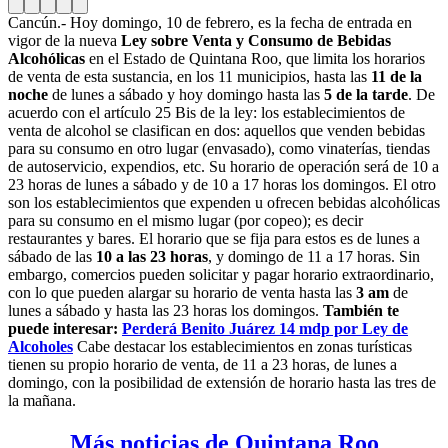
Cancún.- Hoy domingo, 10 de febrero, es la fecha de entrada en
vigor de la nueva
Ley sobre Venta y Consumo de Bebidas
Alcohólicas
en el Estado de Quintana Roo, que limita los horarios
de venta de esta sustancia, en los 11 municipios, hasta las
11 de la
noche
de lunes a sábado y hoy domingo hasta las
5 de la tarde
. De
acuerdo con el artículo 25 Bis de la ley: los establecimientos de
venta de alcohol se clasifican en dos: aquellos que venden bebidas
para su consumo en otro lugar (envasado), como vinaterías, tiendas
de autoservicio, expendios, etc. Su horario de operación será de 10 a
23 horas de lunes a sábado y de 10 a 17 horas los domingos. El otro
son los establecimientos que expenden u ofrecen bebidas alcohólicas
para su consumo en el mismo lugar (por copeo); es decir
restaurantes y bares. El horario que se fija para estos es de lunes a
sábado de las
10 a las 23 horas
, y domingo de 11 a 17 horas. Sin
embargo, comercios pueden solicitar y pagar horario extraordinario,
con lo que pueden alargar su horario de venta hasta las
3 am
de
lunes a sábado y hasta las 23 horas los domingos.
También te
puede interesar:
Perderá Benito Juárez 14 mdp por Ley de
Alcoholes
Cabe destacar los establecimientos en zonas turísticas
tienen su propio horario de venta, de 11 a 23 horas, de lunes a
domingo, con la posibilidad de extensión de horario hasta las tres de
la mañana.
Más noticias de Quintana Roo