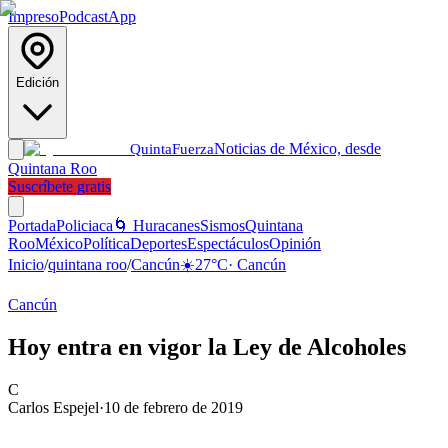
Impreso
Podcast
App
Edición
Noticias de México, desde
Quinta
Fuerza
Quintana Roo
Suscríbete gratis
Portada
Policiaca
🌀 Huracanes
Sismos
Quintana
Roo
México
Política
Deportes
Espectáculos
Opinión
Inicio
/
quintana roo
/
Cancún
☀️
27
°C
·
Cancún
Cancún
Hoy entra en vigor la Ley de Alcoholes
C
Carlos Espejel
·
10 de febrero de 2019