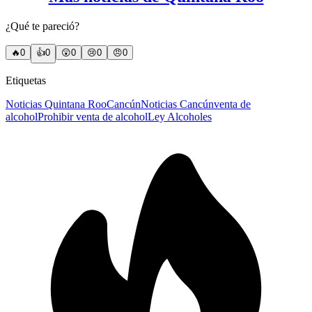
¿Qué te pareció?
🔥
0
👍
0
😲
0
😢
0
😠
0
Etiquetas
Noticias Quintana Roo
Cancún
Noticias Cancún
venta de
alcohol
Prohibir venta de alcohol
Ley Alcoholes