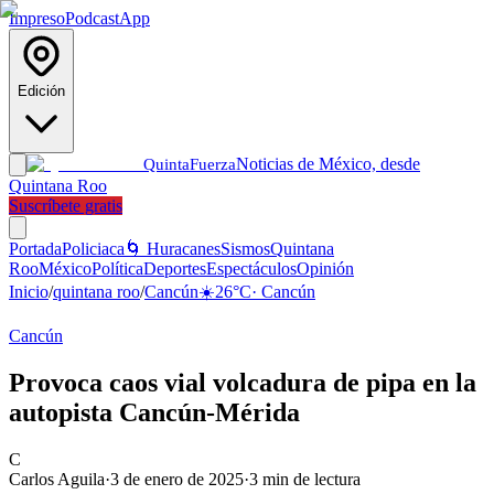
Impreso
Podcast
App
Edición
Noticias de México, desde
Quinta
Fuerza
Quintana Roo
Suscríbete gratis
Portada
Policiaca
🌀 Huracanes
Sismos
Quintana
Roo
México
Política
Deportes
Espectáculos
Opinión
Inicio
/
quintana roo
/
Cancún
☀️
26
°C
·
Cancún
Cancún
Provoca caos vial volcadura de pipa en la
autopista Cancún-Mérida
C
Carlos Aguila
·
3 de enero de 2025
·
3
min de lectura