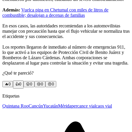
Además:
Vuelca pipa en Chetumal con miles de litros de
combustible; desalojan a decenas de familias
En esos casos, las autoridades recomiendan a los automovilistas
manejar con precaución hasta que el flujo vehicular se normaliza tras
el accidente y sus consecuencias.
Los reportes llegaron de inmediato al número de emergencias 911,
lo que activó a los equipos de Protección Civil de Benito Juárez y
Bomberos de Lázaro Cárdenas. Ambas corporaciones se
desplazaron al lugar para controlar la situación y evitar una tragedia.
¿Qué te pareció?
🔥
0
👍
0
😲
0
😢
0
😠
0
Etiquetas
Quintana Roo
Cancún
Yucatán
Mérida
percance vial
caos vial