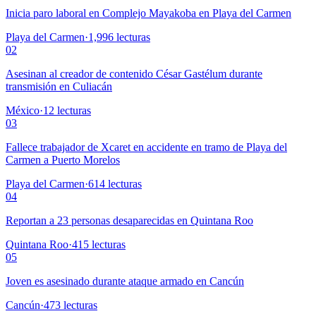
Inicia paro laboral en Complejo Mayakoba en Playa del Carmen
Playa del Carmen
·
1,996
lecturas
02
Asesinan al creador de contenido César Gastélum durante
transmisión en Culiacán
México
·
12
lecturas
03
Fallece trabajador de Xcaret en accidente en tramo de Playa del
Carmen a Puerto Morelos
Playa del Carmen
·
614
lecturas
04
Reportan a 23 personas desaparecidas en Quintana Roo
Quintana Roo
·
415
lecturas
05
Joven es asesinado durante ataque armado en Cancún
Cancún
·
473
lecturas