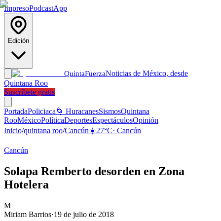
Impreso
Podcast
App
Edición
Noticias de México, desde
Quinta
Fuerza
Quintana Roo
Suscríbete gratis
Portada
Policiaca
🌀 Huracanes
Sismos
Quintana
Roo
México
Política
Deportes
Espectáculos
Opinión
Inicio
/
quintana roo
/
Cancún
☀️
27
°C
·
Cancún
Cancún
Solapa Remberto desorden en Zona
Hotelera
M
Miriam Barrios
·
19 de julio de 2018