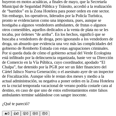
huyeron en motos acuáticas, a finales de mayo, que la Secretaría
Municipal de Seguridad Pública y Tránsito, accedió a la realización
de “barridos” en la Zona Hotelera para poner orden en este sector.
Sin embargo, los operativos, liderados por la Policía Turística,
pronto se evidenciaron como una impostura, pues, aunque se
hostigaba a algunos vendedores ambulantes, de frutas o algunos
otros comestibles, aquellos dedicados a la venta de plata no se les
tocaba, por órdenes “de arriba”. En los hechos, significó que se
buscaba a vendedores de droga, pero ignorando a los vendedores de
droga, un absurdo que evidencia una vez más las complicidades del
gobierno de Remberto Estrada con estas agrupaciones criminales.
Por si queda duda de cómo el gobierno actual del Verde Ecologista
está infiltrado por la delincuencia organizada, baste ver su Dirección
de Comercio en la Vía Pública, cuyo coordinador, apodado “El
Chalpa”, fue detenido por la PGR por ser un líder financiero del
Cártel Jalisco Nueva Generación; o el asesinato ayer de un inspector
de Fiscalización. Aunque sólo le restan dos meses y medio a la
actual administración, su negativa a poner orden en la Zona Hotelera
en la crucial temporada vacacional de verano podría costarle cara al
destino, en caso de que uno de estos enfrentamientos entre falsos
ambulantes termine saldándose con sangre inocente.
¿Qué te pareció?
🔥
0
👍
0
😲
0
😢
0
😠
0