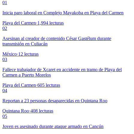
01
Inicia paro laboral en Complejo Mayakoba en Playa del Carmen
Playa del Carmen
·
1,994
lecturas
02
Asesinan al creador de contenido César Gastélum durante
transmisión en Culiacán
México
·
12
lecturas
03
Fallece trabajador de Xcaret en accidente en tramo de Playa del
Carmen a Puerto Morelos
Playa del Carmen
·
605
lecturas
04
Reportan a 23 personas desaparecidas en Quintana Roo
Quintana Roo
·
408
lecturas
05
Joven es asesinado durante ataque armado en Cancún