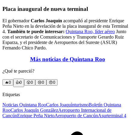
Placa inaugural de
nueva terminal
El gobernador
Carlos Joaquín
acompañó al presidente Enrique
Peña Nieto en la develación de la placa inaugural de esta Terminal
4.
También te puede interesar:
Quintana Roo, líder aéreo
Junto
con el secretario de Comunicaciones y Transporte Gerardo Ruiz
Esparza, y el presidente de Aeropuertos del Sureste (ASUR)
Fernando Chico Pardo.
Más noticias de Quintana Roo
¿Qué te pareció?
🔥
0
👍
0
😲
0
😢
0
😠
0
Etiquetas
Noticias Quintana Roo
Carlos Joaquín
turismo
Boletín Quintana
Roo
Carlos Joaquín González
Aeropuerto Internacional de
Cancún
Enrique Peña Nieto
Aeropuerto de Cancún
Asur
terminal 4