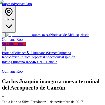
Impreso
Podcast
App
Edición
Noticias de México, desde
Quinta
Fuerza
Quintana Roo
Suscríbete gratis
Portada
Policiaca
🌀 Huracanes
Sismos
Quintana
Roo
México
Política
Deportes
Espectáculos
Opinión
Inicio
/
Quintana Roo
☁️
31
°C
·
Cancún
Quintana Roo
Carlos Joaquín inaugura nueva terminal
del Aeropuerto de Cancún
T
Tania Karina Silva Fernández
·
1 de noviembre de 2017