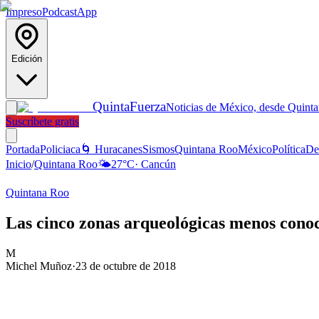
Impreso
Podcast
App
Edición
Quinta
Fuerza
Noticias de México, desde Quint
Suscríbete gratis
Portada
Policiaca
🌀 Huracanes
Sismos
Quintana Roo
México
Política
De
Inicio
/
Quintana Roo
🌤️
27
°C
·
Cancún
Quintana Roo
Las cinco zonas arqueológicas menos cono
M
Michel Muñoz
·
23 de octubre de 2018