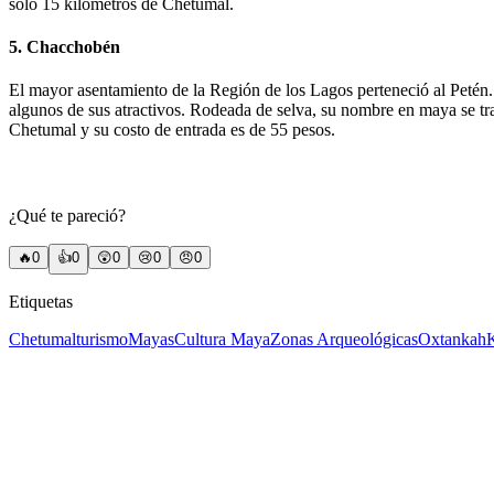
sólo 15 kilómetros de Chetumal.
5. Chacchobén
El mayor asentamiento de la Región de los Lagos perteneció al Petén
algunos de sus atractivos. Rodeada de selva, su nombre en maya se t
Chetumal y su costo de entrada es de 55 pesos.
¿Qué te pareció?
🔥
0
👍
0
😲
0
😢
0
😠
0
Etiquetas
Chetumal
turismo
Mayas
Cultura Maya
Zonas Arqueológicas
Oxtankah