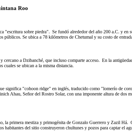
uintana Roo
ca "escritura sobre piedra".
Se fundó alrededor del año 200 a.C. y en s
ios públicos. Se ubica a 78 kilómetros de Chetumal y su costo de entrad
 y cercano a Dzibanché, que incluso comparte acceso.
En la antigüedad
s cuales se ubican a la misma distancia.
ue significa "cohoon ridge" en inglés, traducido como "lomerío de cor
inich Ahau, Señor del Rostro Solar, con una imponente altura de dos 
mo, la primera mestiza y primogénita de Gonzalo Guerrero y Zazil Há.
O
s habitantes del sitio construyeron chultunes y pozos para captar el agu