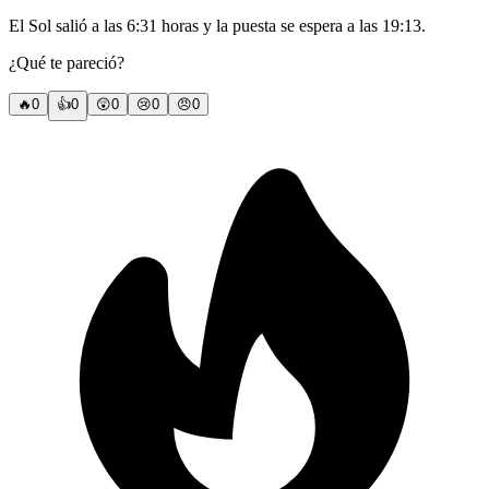
El Sol salió a las 6:31 horas y la puesta se espera a las 19:13.
¿Qué te pareció?
🔥
0
👍
0
😲
0
😢
0
😠
0