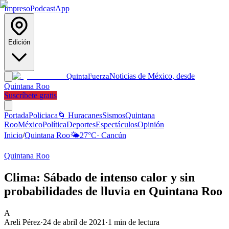
Impreso
Podcast
App
Edición
Noticias de México, desde
Quinta
Fuerza
Quintana Roo
Suscríbete gratis
Portada
Policiaca
🌀 Huracanes
Sismos
Quintana
Roo
México
Política
Deportes
Espectáculos
Opinión
Inicio
/
Quintana Roo
🌤️
27
°C
·
Cancún
Quintana Roo
Clima: Sábado de intenso calor y sin
probabilidades de lluvia en Quintana Roo
A
Areli Pérez
·
24 de abril de 2021
·
1
min de lectura