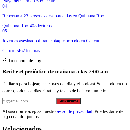
Playa del Carmen
·
605
lecturas
04
Reportan a 23 personas desaparecidas en Quintana Roo
Quintana Roo
·
408
lecturas
05
Joven es asesinado durante ataque armado en Cancún
Cancún
·
462
lecturas
📰 Tu edición de hoy
Recibe el periódico de mañana a las 7:00 am
El diario para hojear, las claves del día y el podcast ☕ — todo en un
correo, todos los días. Gratis, y te das de baja con un clic.
Suscribirme
Al suscribirte aceptas nuestro
aviso de privacidad
. Puedes darte de
baja cuando quieras.
Relacionadas