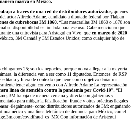
 manera masiva en México.
rabaja a través de una red de distribuidores autorizados,
quienes
s del actor Alfredo Adame, candidato a diputado federal por Tlalpan
lones de cubrebocas 3M 1860.
“Las mascarillas 3M 1860 o 1870 son
 cual su disponibilidad es limitada para ese uso. Cabe mencionar que
rante una entrevista para Aristegui en Vivo, que
en marzo de 2020
 México, 3M Canadá y 3M Estados Unidos; como cualquier hijo de
s chingamos 25; son los negocios, porque no va a llegar a la mayoría
Cámara, la diferencia van a ser como 11 diputados. Entonces, de RSP
e editado y fuera de contexto que tiene como objetivo dañar mi
 desmiente tener algún convenio con Alfredo Adame La representación
mera línea de atención contra la pandemia por Covid-19”.
“El
smo, 3M trabaja de manera cercana y directa con gobiernos y
entado para mitigar la falsificación, fraude y otras prácticas ilegales
pasar -ilegalmente- como distribuidores autorizados de 3M; engañando
atinoamérica y una línea telefónica de denuncia para México, con el
://engage.3m.com/covidfraud_es_MX Con información de Aristegui