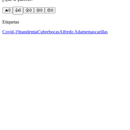
🔥
0
👍
0
😲
0
😢
0
😠
0
Etiquetas
Covid-19
pandemia
Cubrebocas
Alfredo Adame
mascarillas