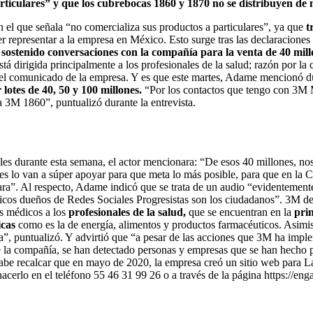
ticulares” y que los cubrebocas 1860 y 1870 no se distribuyen de
 el que señala “no comercializa sus productos a particulares”, ya que
t
er representar a la empresa en México. Esto surge tras las declaracione
a
sostenido conversaciones con la compañía para la venta de 40 mil
tá dirigida principalmente a los profesionales de la salud; razón por la
 el comunicado de la empresa. Y es que este martes, Adame mencionó du
lotes de 40, 50 y 100 millones.
“Por los contactos que tengo con 3M
a 3M 1860”, puntualizó durante la entrevista.
les durante esta semana, el actor mencionara: “De esos 40 millones, no
es lo van a súper apoyar para que meta lo más posible, para que en la 
ara”. Al respecto, Adame indicó que se trata de un audio “evidentement
 únicos dueños de Redes Sociales Progresistas son los ciudadanos”. 3M
s médicos a los
profesionales de la salud,
que se encuentran en la
pri
icas
como es la de energía, alimentos y productos farmacéuticos. Asimi
ta”, puntualizó. Y advirtió que “a pesar de las acciones que 3M ha implem
ce la compañía, se han detectado personas y empresas que se han hecho 
Cabe recalcar que en mayo de 2020, la empresa creó un sitio web para L
an a hacerlo en el teléfono 55 46 31 99 26 o a través de la página https