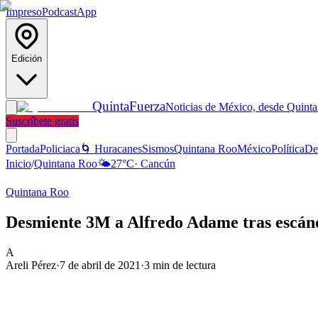
Impreso
Podcast
App
Edición
Quinta
Fuerza
Noticias de México, desde Quint
Suscríbete gratis
Portada
Policiaca
🌀 Huracanes
Sismos
Quintana Roo
México
Política
De
Inicio
/
Quintana Roo
🌤️
27
°C
·
Cancún
Quintana Roo
Desmiente 3M a Alfredo Adame tras escánd
A
Areli Pérez
·
7 de abril de 2021
·
3
min de lectura