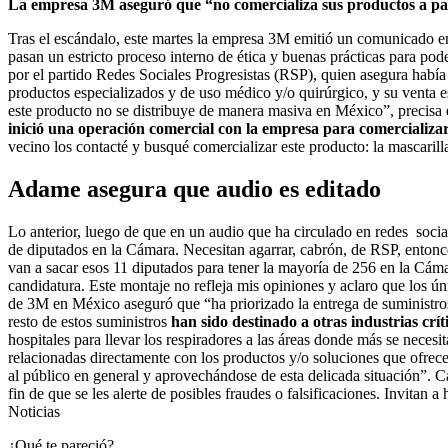
La empresa 3M aseguró que “no comercializa sus productos a par
Tras el escándalo, este martes la empresa 3M emitió un comunicado en
pasan un estricto proceso interno de ética y buenas prácticas para pod
por el partido Redes Sociales Progresistas (RSP), quien asegura habí
productos especializados y de uso médico y/o quirúrgico, y su venta es
este producto no se distribuye de manera masiva en México”, precisa
inició una operación comercial con la empresa para comercializar 
vecino los contacté y busqué comercializar este producto: la mascarill
Adame asegura que audio es editado
Lo anterior, luego de que en un audio que ha circulado en redes socia
de diputados en la Cámara. Necesitan agarrar, cabrón, de RSP, entonc
van a sacar esos 11 diputados para tener la mayoría de 256 en la Cám
candidatura. Este montaje no refleja mis opiniones y aclaro que los
de 3M en México aseguró que “ha priorizado la entrega de suministro
resto de estos suministros
han sido destinado a otras industrias crít
hospitales para llevar los respiradores a las áreas donde más se necesi
relacionadas directamente con los productos y/o soluciones que ofre
al público en general y aprovechándose de esta delicada situación”. 
fin de que se les alerte de posibles fraudes o falsificaciones. Invit
Noticias
¿Qué te pareció?