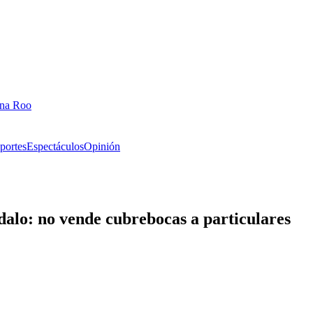
ana Roo
portes
Espectáculos
Opinión
alo: no vende cubrebocas a particulares