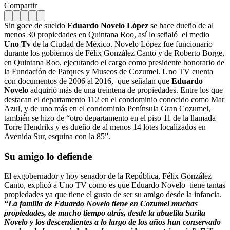
Compartir
Sin goce de sueldo
Eduardo Novelo López
se hace dueño de al
menos 30 propiedades en Quintana Roo, así lo señaló el medio
Uno Tv
de la Ciudad de México.
Novelo López fue funcionario
durante los gobiernos de Félix González Canto y de Roberto Borge,
en Quintana Roo, ejecutando el cargo como presidente honorario de
la Fundación de Parques y Museos de Cozumel.
Uno TV cuenta
con documentos de 2006 al 2016, que señalan que
Eduardo
Novelo
adquirió más de una treintena de propiedades.
Entre los que
destacan el departamento 112 en el condominio conocido como Mar
Azul, y de uno más en el condominio Península Gran Cozumel,
también se hizo de “otro departamento en el piso 11 de la llamada
Torre Hendriks y es dueño de al menos 14 lotes localizados en
Avenida Sur, esquina con la 85”.
Su amigo lo defiende
El exgobernador
y hoy senador de la República, Félix González
Canto, explicó a Uno TV como es que Eduardo Novelo tiene tantas
propiedades ya que tiene el gusto de ser su amigo desde la infancia.
“La familia de Eduardo Novelo tiene en Cozumel muchas
propiedades, de mucho tiempo atrás, desde la abuelita Sarita
Novelo y los descendientes a lo largo de los años han conservado