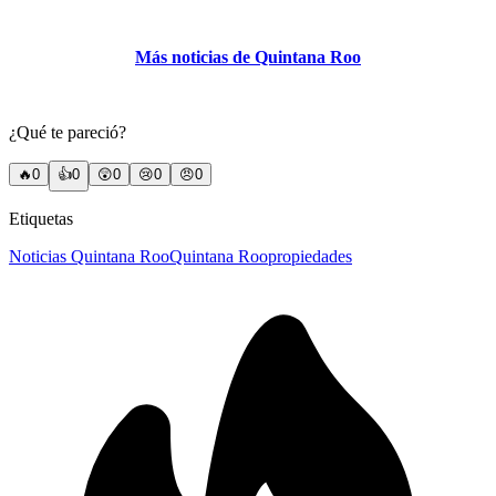
Más noticias de Quintana Roo
¿Qué te pareció?
🔥
0
👍
0
😲
0
😢
0
😠
0
Etiquetas
Noticias Quintana Roo
Quintana Roo
propiedades