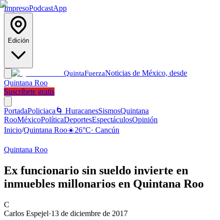
Impreso
Podcast
App
Edición
Noticias de México, desde
Quinta
Fuerza
Quintana Roo
Suscríbete gratis
Portada
Policiaca
🌀 Huracanes
Sismos
Quintana
Roo
México
Política
Deportes
Espectáculos
Opinión
Inicio
/
Quintana Roo
☀️
26
°C
·
Cancún
Quintana Roo
Ex funcionario sin sueldo invierte en
inmuebles millonarios en Quintana Roo
C
Carlos Espejel
·
13 de diciembre de 2017