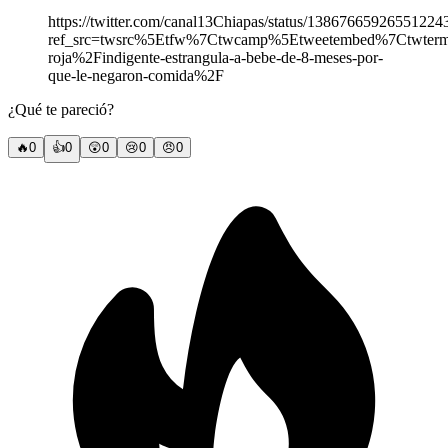
https://twitter.com/canal13Chiapas/status/13867665926551224
ref_src=twsrc%5Etfw%7Ctwcamp%5Etweetembed%7Ctwter
roja%2Findigente-estrangula-a-bebe-de-8-meses-por-
que-le-negaron-comida%2F
¿Qué te pareció?
🔥
0
👍
0
😲
0
😢
0
😠
0