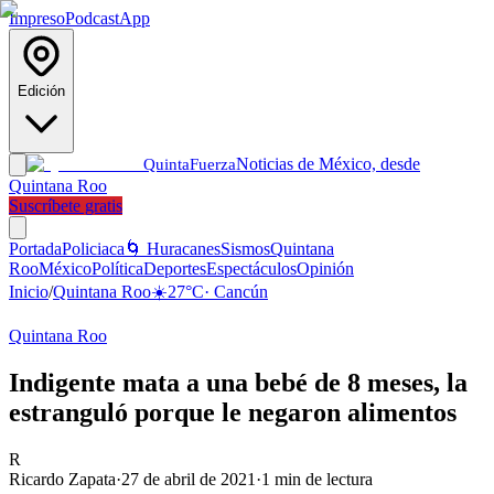
Impreso
Podcast
App
Edición
Noticias de México, desde
Quinta
Fuerza
Quintana Roo
Suscríbete gratis
Portada
Policiaca
🌀 Huracanes
Sismos
Quintana
Roo
México
Política
Deportes
Espectáculos
Opinión
Inicio
/
Quintana Roo
☀️
27
°C
·
Cancún
Quintana Roo
Indigente mata a una bebé de 8 meses, la
estranguló porque le negaron alimentos
R
Ricardo Zapata
·
27 de abril de 2021
·
1
min de lectura