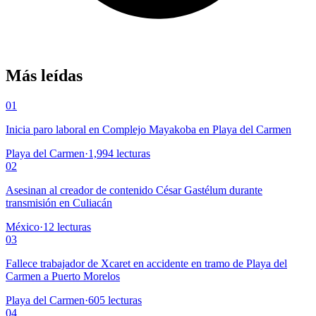
Más leídas
01
Inicia paro laboral en Complejo Mayakoba en Playa del Carmen
Playa del Carmen
·
1,994
lecturas
02
Asesinan al creador de contenido César Gastélum durante
transmisión en Culiacán
México
·
12
lecturas
03
Fallece trabajador de Xcaret en accidente en tramo de Playa del
Carmen a Puerto Morelos
Playa del Carmen
·
605
lecturas
04