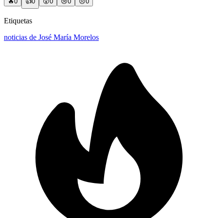
🔥
0
👍
0
😲
0
😢
0
😠
0
Etiquetas
noticias de José María Morelos