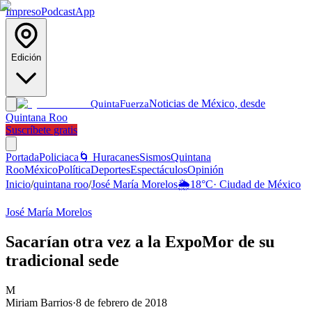
Impreso
Podcast
App
Edición
Noticias de México, desde
Quinta
Fuerza
Quintana Roo
Suscríbete gratis
Portada
Policiaca
🌀 Huracanes
Sismos
Quintana
Roo
México
Política
Deportes
Espectáculos
Opinión
Inicio
/
quintana roo
/
José María Morelos
🌦️
18
°C
·
Ciudad de México
José María Morelos
Sacarían otra vez a la ExpoMor de su
tradicional sede
M
Miriam Barrios
·
8 de febrero de 2018