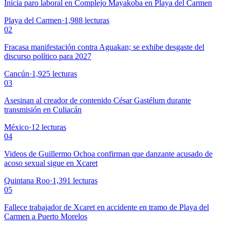
Inicia paro laboral en Complejo Mayakoba en Playa del Carmen
Playa del Carmen
·
1,988
lecturas
02
Fracasa manifestación contra Aguakan; se exhibe desgaste del
discurso político para 2027
Cancún
·
1,925
lecturas
03
Asesinan al creador de contenido César Gastélum durante
transmisión en Culiacán
México
·
12
lecturas
04
Videos de Guillermo Ochoa confirman que danzante acusado de
acoso sexual sigue en Xcaret
Quintana Roo
·
1,391
lecturas
05
Fallece trabajador de Xcaret en accidente en tramo de Playa del
Carmen a Puerto Morelos