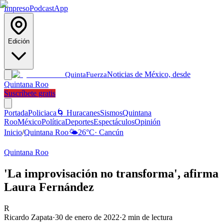
Impreso
Podcast
App
Edición
Noticias de México, desde
Quinta
Fuerza
Quintana Roo
Suscríbete gratis
Portada
Policiaca
🌀 Huracanes
Sismos
Quintana
Roo
México
Política
Deportes
Espectáculos
Opinión
Inicio
/
Quintana Roo
🌤️
26
°C
·
Cancún
Quintana Roo
'La improvisación no transforma', afirma
Laura Fernández
R
Ricardo Zapata
·
30 de enero de 2022
·
2
min de lectura