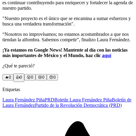
es continuar contribuyendo para enriquecer y fortalecer la agenda de
nuestro partido.
"Nuestro proyecto es el único que se encamina a sumar esfuerzos y
busca una verdadera transformación".
“Nosotros no improvísamos; no estamos acostumbrados a que nos
tiendan la alfombra. Sabemos competir”, finalizo Laura Fernández.
¡Ya estamos en Google News! Mantente al día con las noticias
más importantes de México y el Mundo, haz clic
aquí
¿Qué te pareció?
🔥
0
👍
0
😲
0
😢
0
😠
0
Etiquetas
Laura Fernández Piña
PRD
Boletín Laura Fernández Piña
Boletín de
Laura Fernández
Partido de la Revolución Democrática (PRD)