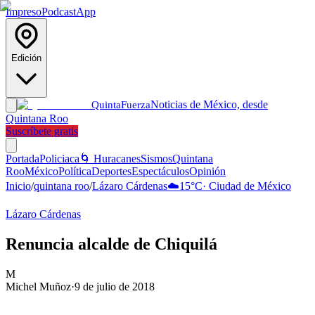
Impreso
Podcast
App
Edición
Noticias de México, desde
Quinta
Fuerza
Quintana Roo
Suscríbete gratis
Portada
Policiaca
🌀 Huracanes
Sismos
Quintana
Roo
México
Política
Deportes
Espectáculos
Opinión
Inicio
/
quintana roo
/
Lázaro Cárdenas
☁️
15
°C
·
Ciudad de México
Lázaro Cárdenas
Renuncia alcalde de Chiquilá
M
Michel Muñoz
·
9 de julio de 2018