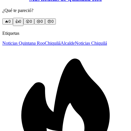
¿Qué te pareció?
🔥
0
👍
0
😲
0
😢
0
😠
0
Etiquetas
Noticias Quintana Roo
Chiquilá
Alcalde
Noticias Chiquilá