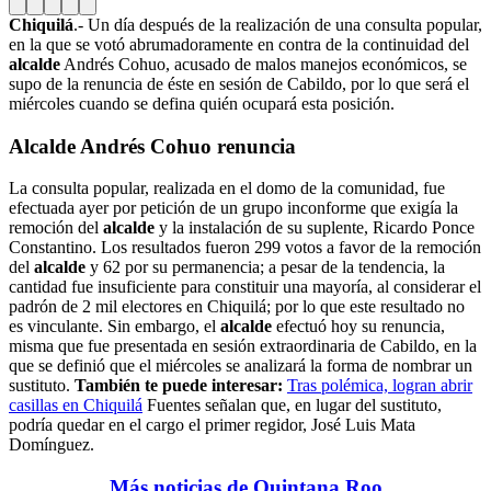
Chiquilá
.- Un día después de la realización de una consulta popular,
en la que se votó abrumadoramente en contra de la continuidad del
alcalde
Andrés Cohuo, acusado de malos manejos económicos, se
supo de la renuncia de éste en sesión de Cabildo, por lo que será el
miércoles cuando se defina quién ocupará esta posición.
Alcalde Andrés Cohuo renuncia
La consulta popular, realizada en el domo de la comunidad, fue
efectuada ayer por petición de un grupo inconforme que exigía la
remoción del
alcalde
y la instalación de su suplente, Ricardo Ponce
Constantino. Los resultados fueron 299 votos a favor de la remoción
del
alcalde
y 62 por su permanencia; a pesar de la tendencia, la
cantidad fue insuficiente para constituir una mayoría, al considerar el
padrón de 2 mil electores en Chiquilá; por lo que este resultado no
es vinculante. Sin embargo, el
alcalde
efectuó hoy su renuncia,
misma que fue presentada en sesión extraordinaria de Cabildo, en la
que se definió que el miércoles se analizará la forma de nombrar un
sustituto.
También te puede interesar:
Tras polémica, logran abrir
casillas en Chiquilá
Fuentes señalan que, en lugar del sustituto,
podría quedar en el cargo el primer regidor, José Luis Mata
Domínguez.
Más noticias de Quintana Roo