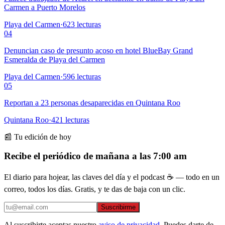
Carmen a Puerto Morelos
Playa del Carmen
·
623
lecturas
04
Denuncian caso de presunto acoso en hotel BlueBay Grand
Esmeralda de Playa del Carmen
Playa del Carmen
·
596
lecturas
05
Reportan a 23 personas desaparecidas en Quintana Roo
Quintana Roo
·
421
lecturas
📰 Tu edición de hoy
Recibe el periódico de mañana a las 7:00 am
El diario para hojear, las claves del día y el podcast ☕ — todo en un
correo, todos los días. Gratis, y te das de baja con un clic.
Suscribirme
Al suscribirte aceptas nuestro
aviso de privacidad
. Puedes darte de