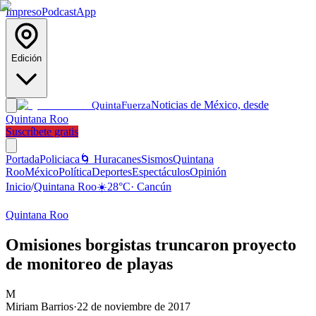
Impreso
Podcast
App
Edición
Noticias de México, desde
Quinta
Fuerza
Quintana Roo
Suscríbete gratis
Portada
Policiaca
🌀 Huracanes
Sismos
Quintana
Roo
México
Política
Deportes
Espectáculos
Opinión
Inicio
/
Quintana Roo
☀️
28
°C
·
Cancún
Quintana Roo
Omisiones borgistas truncaron proyecto
de monitoreo de playas
M
Miriam Barrios
·
22 de noviembre de 2017