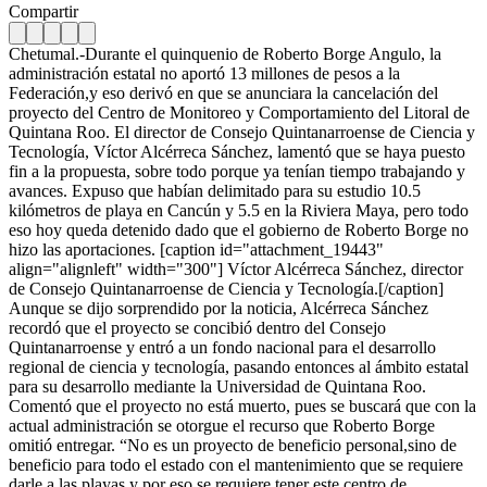
Compartir
Chetumal.-Durante el quinquenio de Roberto Borge Angulo, la
administración estatal no aportó 13 millones de pesos a la
Federación,y eso derivó en que se anunciara la cancelación del
proyecto del Centro de Monitoreo y Comportamiento del Litoral de
Quintana Roo. El director de Consejo Quintanarroense de Ciencia y
Tecnología, Víctor Alcérreca Sánchez, lamentó que se haya puesto
fin a la propuesta, sobre todo porque ya tenían tiempo trabajando y
avances. Expuso que habían delimitado para su estudio 10.5
kilómetros de playa en Cancún y 5.5 en la Riviera Maya, pero todo
eso hoy queda detenido dado que el gobierno de Roberto Borge no
hizo las aportaciones. [caption id="attachment_19443"
align="alignleft" width="300"]
Víctor Alcérreca Sánchez, director
de Consejo Quintanarroense de Ciencia y Tecnología.[/caption]
Aunque se dijo sorprendido por la noticia, Alcérreca Sánchez
recordó que el proyecto se concibió dentro del Consejo
Quintanarroense y entró a un fondo nacional para el desarrollo
regional de ciencia y tecnología, pasando entonces al ámbito estatal
para su desarrollo mediante la Universidad de Quintana Roo.
Comentó que el proyecto no está muerto, pues se buscará que con la
actual administración se otorgue el recurso que Roberto Borge
omitió entregar. “No es un proyecto de beneficio personal,sino de
beneficio para todo el estado con el mantenimiento que se requiere
darle a las playas y por eso se requiere tener este centro de