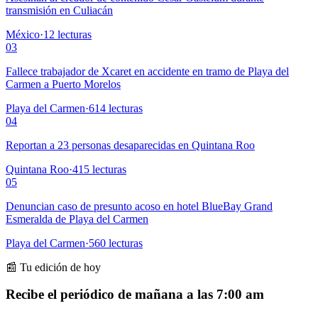
transmisión en Culiacán
México
·
12
lecturas
03
Fallece trabajador de Xcaret en accidente en tramo de Playa del
Carmen a Puerto Morelos
Playa del Carmen
·
614
lecturas
04
Reportan a 23 personas desaparecidas en Quintana Roo
Quintana Roo
·
415
lecturas
05
Denuncian caso de presunto acoso en hotel BlueBay Grand
Esmeralda de Playa del Carmen
Playa del Carmen
·
560
lecturas
📰 Tu edición de hoy
Recibe el periódico de mañana a las 7:00 am