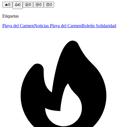
🔥
0
👍
0
😲
0
😢
0
😠
0
Etiquetas
Playa del Carmen
Noticias Playa del Carmen
Boletín Solidaridad