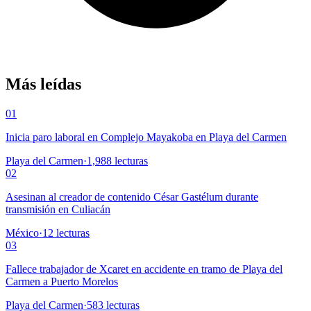
Más leídas
01
Inicia paro laboral en Complejo Mayakoba en Playa del Carmen
Playa del Carmen
·
1,988
lecturas
02
Asesinan al creador de contenido César Gastélum durante
transmisión en Culiacán
México
·
12
lecturas
03
Fallece trabajador de Xcaret en accidente en tramo de Playa del
Carmen a Puerto Morelos
Playa del Carmen
·
583
lecturas