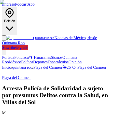
Impreso
Podcast
App
Edición
Noticias de México, desde
Quinta
Fuerza
Quintana Roo
Suscríbete gratis
Portada
Policiaca
🌀 Huracanes
Sismos
Quintana
Roo
México
Política
Deportes
Espectáculos
Opinión
Inicio
/
quintana roo
/
Playa del Carmen
🌤️
26
°C
·
Playa del Carmen
Playa del Carmen
Arresta Policía de Solidaridad a sujeto
por presuntos Delitos contra la Salud, en
Villas del Sol
M