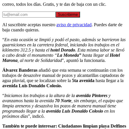
correo, todos los días. Gratis, y te das de baja con un clic.
Suscribirme
Al suscribirte aceptas nuestro
aviso de privacidad
. Puedes darte de
baja cuando quieras.
“
En esta ocasión se limpió y podó el pasto, además se barrieron las
guarniciones en la carretera federal, iniciando los trabajos en el
kilómetro 312.5 y hasta el
hotel Dorado
. Esta misma labor se llevó
a cabo desde el monumento “
La Moneda”
hasta llegar al
Hotel
Marona
, al norte de Solidaridad
", apuntó la funcionaria.
Álvarez Banderas
añadió que esta semana se continuarán con los
trabajos de desazolve manual de pozos y alcantarillas captadoras de
agua pluvial, que se localizan sobre la
5ta avenida
hasta llegar a la
avenida Luis Donaldo Colosio.
“
Iniciamos los trabajos a la altura de la
avenida Pintores
y
avanzamos hasta la avenida
70 Norte
, sin embargo, el equipo que
limpia areneros y desazolva los pozos de manera manual tiene
programado llegar a la
avenida Luis Donaldo Colosio
en los
próximos días
”, indicó.
También te puede interesar: Ciudadanos limpian playa Delfines