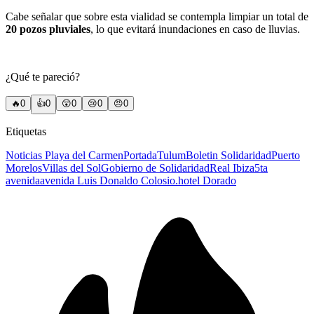
Cabe señalar que sobre esta vialidad se contempla limpiar un total de
20 pozos pluviales
, lo que evitará inundaciones en caso de lluvias.
¿Qué te pareció?
🔥
0
👍
0
😲
0
😢
0
😠
0
Etiquetas
Noticias Playa del Carmen
Portada
Tulum
Boletin Solidaridad
Puerto
Morelos
Villas del Sol
Gobierno de Solidaridad
Real Ibiza
5ta
avenida
avenida Luis Donaldo Colosio.
hotel Dorado