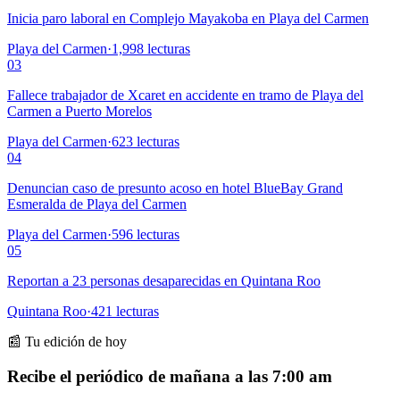
Inicia paro laboral en Complejo Mayakoba en Playa del Carmen
Playa del Carmen
·
1,998
lecturas
03
Fallece trabajador de Xcaret en accidente en tramo de Playa del
Carmen a Puerto Morelos
Playa del Carmen
·
623
lecturas
04
Denuncian caso de presunto acoso en hotel BlueBay Grand
Esmeralda de Playa del Carmen
Playa del Carmen
·
596
lecturas
05
Reportan a 23 personas desaparecidas en Quintana Roo
Quintana Roo
·
421
lecturas
📰 Tu edición de hoy
Recibe el periódico de mañana a las 7:00 am