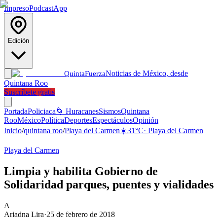
Impreso
Podcast
App
Edición
Noticias de México, desde
Quinta
Fuerza
Quintana Roo
Suscríbete gratis
Portada
Policiaca
🌀 Huracanes
Sismos
Quintana
Roo
México
Política
Deportes
Espectáculos
Opinión
Inicio
/
quintana roo
/
Playa del Carmen
☀️
31
°C
·
Playa del Carmen
Playa del Carmen
Limpia y habilita Gobierno de
Solidaridad parques, puentes y vialidades
A
Ariadna Lira
·
25 de febrero de 2018