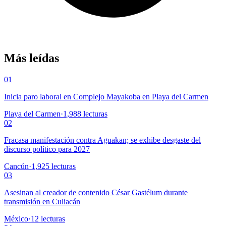
Más leídas
01
Inicia paro laboral en Complejo Mayakoba en Playa del Carmen
Playa del Carmen
·
1,988
lecturas
02
Fracasa manifestación contra Aguakan; se exhibe desgaste del
discurso político para 2027
Cancún
·
1,925
lecturas
03
Asesinan al creador de contenido César Gastélum durante
transmisión en Culiacán
México
·
12
lecturas