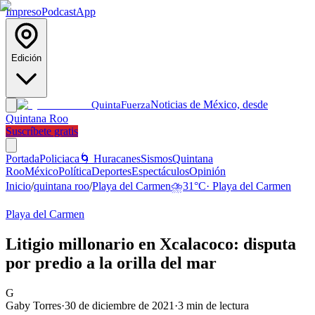
Impreso
Podcast
App
Edición
Noticias de México, desde
Quinta
Fuerza
Quintana Roo
Suscríbete gratis
Portada
Policiaca
🌀 Huracanes
Sismos
Quintana
Roo
México
Política
Deportes
Espectáculos
Opinión
Inicio
/
quintana roo
/
Playa del Carmen
⛈️
31
°C
·
Playa del Carmen
Playa del Carmen
Litigio millonario en Xcalacoco: disputa
por predio a la orilla del mar
G
Gaby Torres
·
30 de diciembre de 2021
·
3
min de lectura