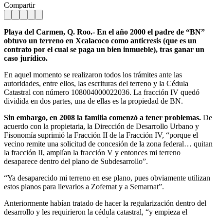
Compartir
Playa del Carmen, Q. Roo.- En el año 2000 el padre de “BN”
obtuvo un terreno en Xcalacoco como anticresis (que es un
contrato por el cual se paga un bien inmueble), tras ganar un
caso jurídico.
En aquel momento se realizaron todos los trámites ante las
autoridades, entre ellos, las escrituras del terreno y la Cédula
Catastral con número 108004000022036. La fracción IV quedó
dividida en dos partes, una de ellas es la propiedad de BN.
Sin embargo, en 2008 la familia comenzó a tener problemas.
De
acuerdo con la propietaria, la Dirección de Desarrollo Urbano y
Fisonomía suprimió la Fracción II de la Fracción IV, “porque el
vecino remite una solicitud de concesión de la zona federal… quitan
la fracción II, amplían la fracción V y entonces mi terreno
desaparece dentro del plano de Subdesarrollo”.
“Ya desaparecido mi terreno en ese plano, pues obviamente utilizan
estos planos para llevarlos a Zofemat y a Semarnat”.
Anteriormente habían tratado de hacer la regularización dentro del
desarrollo y les requirieron la cédula catastral, “y empieza el