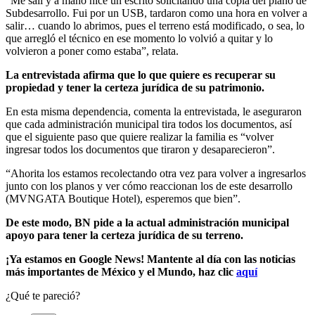
“Me salí y a mano hice un escrito solicitando una copia del plano de
Subdesarrollo. Fui por un USB, tardaron como una hora en volver a
salir… cuando lo abrimos, pues el terreno está modificado, o sea, lo
que arregló el técnico en ese momento lo volvió a quitar y lo
volvieron a poner como estaba”, relata.
La entrevistada afirma que lo que quiere es recuperar su
propiedad y tener la certeza jurídica de su patrimonio.
En esta misma dependencia, comenta la entrevistada, le aseguraron
que cada administración municipal tira todos los documentos, así
que el siguiente paso que quiere realizar la familia es “volver
ingresar todos los documentos que tiraron y desaparecieron”.
“Ahorita los estamos recolectando otra vez para volver a ingresarlos
junto con los planos y ver cómo reaccionan los de este desarrollo
(MVNGATA Boutique Hotel), esperemos que bien”.
De este modo, BN pide a la actual administración municipal
apoyo para tener la certeza jurídica de su terreno.
¡Ya estamos en Google News! Mantente al día con las noticias
más importantes de México y el Mundo, haz clic
aquí
¿Qué te pareció?