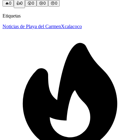
🔥
0
👍
0
😲
0
😢
0
😠
0
Etiquetas
Noticias de Playa del Carmen
Xcalacoco