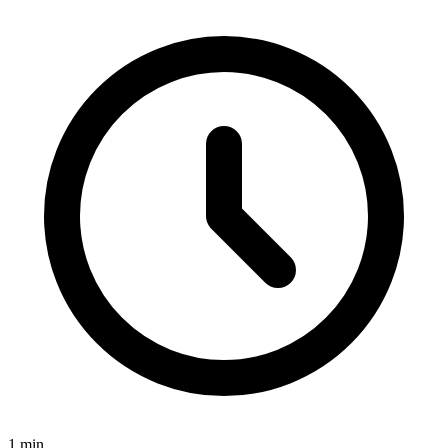
1
min