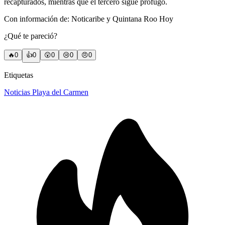
recapturados, mientras que el tercero sigue prófugo.
Con información de: Noticaribe y Quintana Roo Hoy
¿Qué te pareció?
🔥
0
👍
0
😲
0
😢
0
😠
0
Etiquetas
Noticias Playa del Carmen