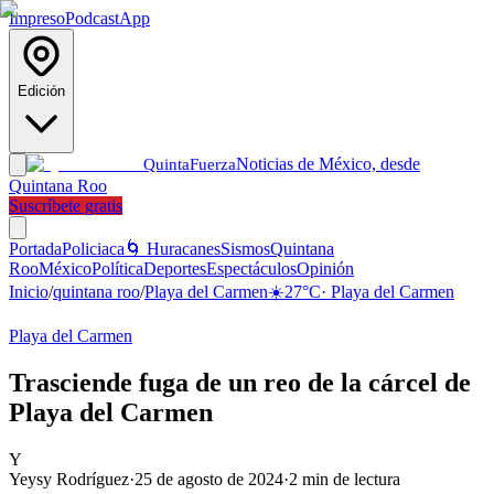
Impreso
Podcast
App
Edición
Noticias de México, desde
Quinta
Fuerza
Quintana Roo
Suscríbete gratis
Portada
Policiaca
🌀 Huracanes
Sismos
Quintana
Roo
México
Política
Deportes
Espectáculos
Opinión
Inicio
/
quintana roo
/
Playa del Carmen
☀️
27
°C
·
Playa del Carmen
Playa del Carmen
Trasciende fuga de un reo de la cárcel de
Playa del Carmen
Y
Yeysy Rodríguez
·
25 de agosto de 2024
·
2
min de lectura