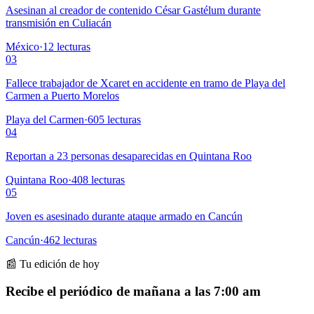
Asesinan al creador de contenido César Gastélum durante
transmisión en Culiacán
México
·
12
lecturas
03
Fallece trabajador de Xcaret en accidente en tramo de Playa del
Carmen a Puerto Morelos
Playa del Carmen
·
605
lecturas
04
Reportan a 23 personas desaparecidas en Quintana Roo
Quintana Roo
·
408
lecturas
05
Joven es asesinado durante ataque armado en Cancún
Cancún
·
462
lecturas
📰 Tu edición de hoy
Recibe el periódico de mañana a las 7:00 am