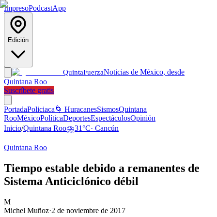
Impreso
Podcast
App
Edición
Noticias de México, desde
Quinta
Fuerza
Quintana Roo
Suscríbete gratis
Portada
Policiaca
🌀 Huracanes
Sismos
Quintana
Roo
México
Política
Deportes
Espectáculos
Opinión
Inicio
/
Quintana Roo
⛈️
31
°C
·
Cancún
Quintana Roo
Tiempo estable debido a remanentes de
Sistema Anticiclónico débil
M
Michel Muñoz
·
2 de noviembre de 2017