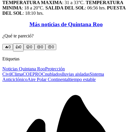
TEMPERATURA MAXIMA
: 31 a 33°C.
TEMPERATURA
MINIMA
: 18 a 20°C.
SALIDA DEL SOL
: 06:56 hrs.
PUESTA
DEL SOL
: 18:10 hrs.
Más noticias de Quintana Roo
¿Qué te pareció?
🔥
0
👍
0
😲
0
😢
0
😠
0
Etiquetas
Noticias Quintana Roo
Protección
Civil
Clima
COEPROC
nublados
lluvias aisladas
Sistema
Anticiclónico
Aire Polar Continental
tiempo estable