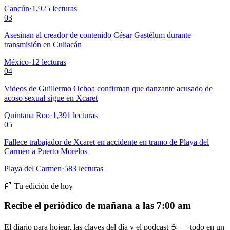
Cancún
·
1,925
lecturas
03
Asesinan al creador de contenido César Gastélum durante
transmisión en Culiacán
México
·
12
lecturas
04
Videos de Guillermo Ochoa confirman que danzante acusado de
acoso sexual sigue en Xcaret
Quintana Roo
·
1,391
lecturas
05
Fallece trabajador de Xcaret en accidente en tramo de Playa del
Carmen a Puerto Morelos
Playa del Carmen
·
583
lecturas
📰 Tu edición de hoy
Recibe el periódico de mañana a las 7:00 am
El diario para hojear, las claves del día y el podcast ☕ — todo en un