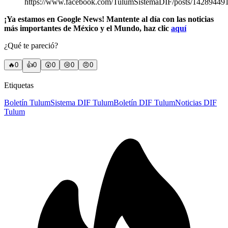
https://www.facebook.com/TulumSistemaDIF/posts/14289449
¡Ya estamos en Google News! Mantente al día con las noticias
más importantes de México y el Mundo, haz clic
aquí
¿Qué te pareció?
🔥
0
👍
0
😲
0
😢
0
😠
0
Etiquetas
Boletín Tulum
Sistema DIF Tulum
Boletín DIF Tulum
Noticias DIF
Tulum