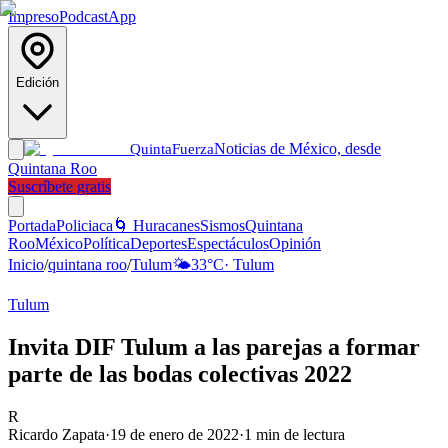
Impreso
Podcast
App
Edición
Noticias de México, desde
Quinta
Fuerza
Quintana Roo
Suscríbete gratis
Portada
Policiaca
🌀 Huracanes
Sismos
Quintana
Roo
México
Política
Deportes
Espectáculos
Opinión
Inicio
/
quintana roo
/
Tulum
🌤️
33
°C
·
Tulum
Tulum
Invita DIF Tulum a las parejas a formar
parte de las bodas colectivas 2022
R
Ricardo Zapata
·
19 de enero de 2022
·
1
min de lectura