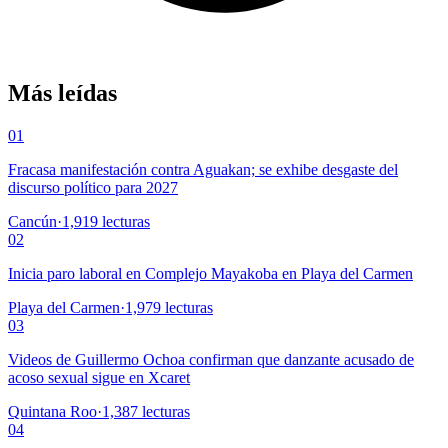
Más leídas
01
Fracasa manifestación contra Aguakan; se exhibe desgaste del
discurso político para 2027
Cancún
·
1,919
lecturas
02
Inicia paro laboral en Complejo Mayakoba en Playa del Carmen
Playa del Carmen
·
1,979
lecturas
03
Videos de Guillermo Ochoa confirman que danzante acusado de
acoso sexual sigue en Xcaret
Quintana Roo
·
1,387
lecturas
04