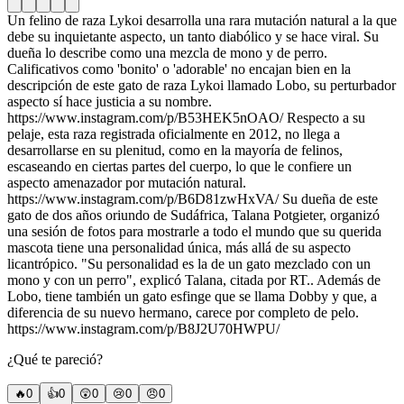
Un felino de raza Lykoi desarrolla una rara mutación natural a la que
debe su inquietante aspecto, un tanto diabólico y se hace viral. Su
dueña lo describe como una mezcla de mono y de perro.
Calificativos como 'bonito' o 'adorable' no encajan bien en la
descripción de este gato de raza Lykoi llamado Lobo, su perturbador
aspecto sí hace justicia a su nombre.
https://www.instagram.com/p/B53HEK5nOAO/ Respecto a su
pelaje, esta raza registrada oficialmente en 2012, no llega a
desarrollarse en su plenitud, como en la mayoría de felinos,
escaseando en ciertas partes del cuerpo, lo que le confiere un
aspecto amenazador por mutación natural.
https://www.instagram.com/p/B6D81zwHxVA/ Su dueña de este
gato de dos años oriundo de Sudáfrica, Talana Potgieter, organizó
una sesión de fotos para mostrarle a todo el mundo que su querida
mascota tiene una personalidad única, más allá de su aspecto
licantrópico. "Su personalidad es la de un gato mezclado con un
mono y con un perro", explicó Talana, citada por RT.. Además de
Lobo, tiene también un gato esfinge que se llama Dobby y que, a
diferencia de su nuevo hermano, carece por completo de pelo.
https://www.instagram.com/p/B8J2U70HWPU/
¿Qué te pareció?
🔥
0
👍
0
😲
0
😢
0
😠
0