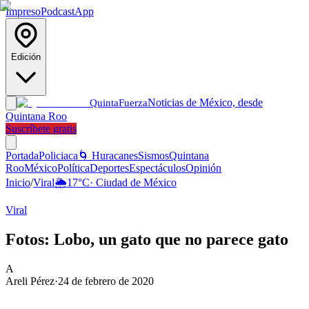
Impreso
Podcast
App
Edición
Noticias de México, desde
Quinta
Fuerza
Quintana Roo
Suscríbete gratis
Portada
Policiaca
🌀 Huracanes
Sismos
Quintana
Roo
México
Política
Deportes
Espectáculos
Opinión
Inicio
/
Viral
🌦️
17
°C
·
Ciudad de México
Viral
Fotos: Lobo, un gato que no parece gato
A
Areli Pérez
·
24 de febrero de 2020