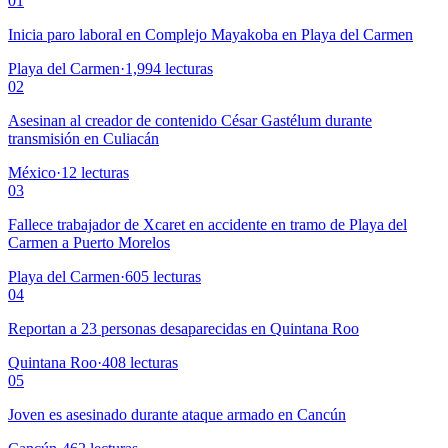
01
Inicia paro laboral en Complejo Mayakoba en Playa del Carmen
Playa del Carmen
·
1,994
lecturas
02
Asesinan al creador de contenido César Gastélum durante
transmisión en Culiacán
México
·
12
lecturas
03
Fallece trabajador de Xcaret en accidente en tramo de Playa del
Carmen a Puerto Morelos
Playa del Carmen
·
605
lecturas
04
Reportan a 23 personas desaparecidas en Quintana Roo
Quintana Roo
·
408
lecturas
05
Joven es asesinado durante ataque armado en Cancún