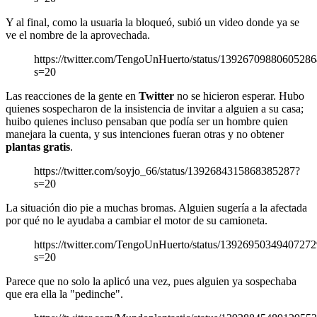
Y al final, como la usuaria la bloqueó, subió un video donde ya se
ve el nombre de la aprovechada.
https://twitter.com/TengoUnHuerto/status/1392670988060528
s=20
Las reacciones de la gente en
Twitter
no se hicieron esperar. Hubo
quienes sospecharon de la insistencia de invitar a alguien a su casa;
huibo quienes incluso pensaban que podía ser un hombre quien
manejara la cuenta, y sus intenciones fueran otras y no obtener
plantas gratis
.
https://twitter.com/soyjo_66/status/1392684315868385287?
s=20
La situación dio pie a muchas bromas. Alguien sugería a la afectada
por qué no le ayudaba a cambiar el motor de su camioneta.
https://twitter.com/TengoUnHuerto/status/1392695034940727
s=20
Parece que no solo la aplicó una vez, pues alguien ya sospechaba
que era ella la "pedinche".