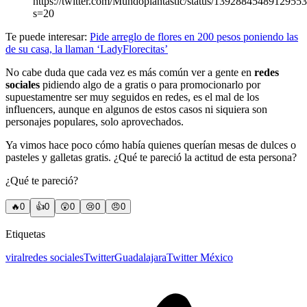
https://twitter.com/Mundoplantastic/status/1392884548912955
s=20
Te puede interesar:
Pide arreglo de flores en 200 pesos poniendo las
de su casa, la llaman ‘LadyFlorecitas’
No cabe duda que cada vez es más común ver a gente en
redes
sociales
pidiendo algo de a gratis o para promocionarlo por
supuestamentre ser muy seguidos en redes, es el mal de los
influencers, aunque en algunos de estos casos ni siquiera son
personajes populares, solo aprovechados.
Ya vimos hace poco cómo había quienes querían mesas de dulces o
pasteles y galletas gratis. ¿Qué te pareció la actitud de esta persona?
¿Qué te pareció?
🔥
0
👍
0
😲
0
😢
0
😠
0
Etiquetas
viral
redes sociales
Twitter
Guadalajara
Twitter México