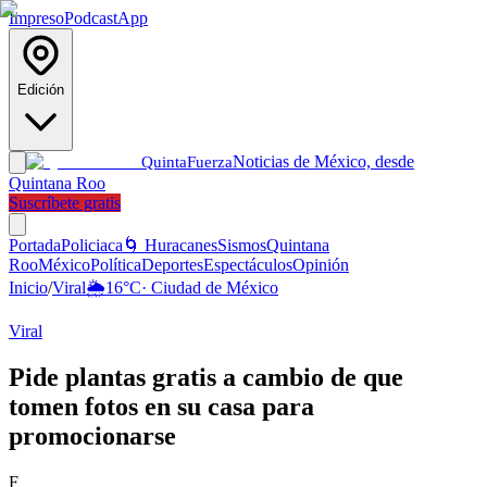
Impreso
Podcast
App
Edición
Noticias de México, desde
Quinta
Fuerza
Quintana Roo
Suscríbete gratis
Portada
Policiaca
🌀 Huracanes
Sismos
Quintana
Roo
México
Política
Deportes
Espectáculos
Opinión
Inicio
/
Viral
🌦️
16
°C
·
Ciudad de México
Viral
Pide plantas gratis a cambio de que
tomen fotos en su casa para
promocionarse
F