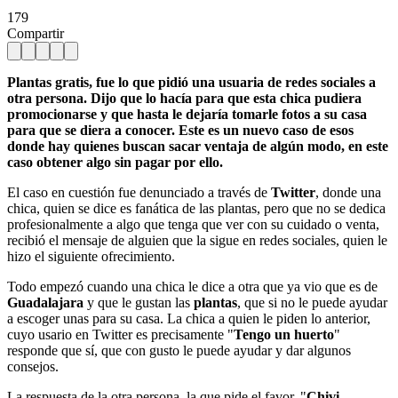
179
Compartir
Plantas gratis, fue lo que pidió una usuaria de redes sociales a
otra persona. Dijo que lo hacía para que esta chica pudiera
promocionarse y que hasta le dejaría tomarle fotos a su casa
para que se diera a conocer. Este es un nuevo caso de esos
donde hay quienes buscan sacar ventaja de algún modo, en este
caso obtener algo sin pagar por ello.
El caso en cuestión fue denunciado a través de
Twitter
, donde una
chica, quien se dice es fanática de las plantas, pero que no se dedica
profesionalmente a algo que tenga que ver con su cuidado o venta,
recibió el mensaje de alguien que la sigue en redes sociales, quien le
hizo el siguiente ofrecimiento.
Todo empezó cuando una chica le dice a otra que ya vio que es de
Guadalajara
y que le gustan las
plantas
, que si no le puede ayudar
a escoger unas para su casa. La chica a quien le piden lo anterior,
cuyo usario en Twitter es precisamente "
Tengo un huerto
"
responde que sí, que con gusto le puede ayudar y dar algunos
consejos.
La respuesta de la otra persona, la que pide el favor, "
Chivi