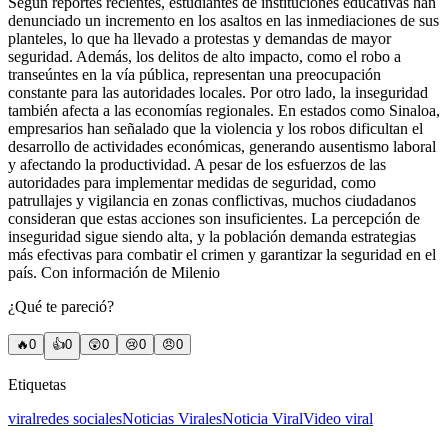
Según reportes recientes, estudiantes de instituciones educativas han
denunciado un incremento en los asaltos en las inmediaciones de sus
planteles, lo que ha llevado a protestas y demandas de mayor
seguridad. Además, los delitos de alto impacto, como el robo a
transeúntes en la vía pública, representan una preocupación
constante para las autoridades locales. Por otro lado, la inseguridad
también afecta a las economías regionales. En estados como Sinaloa,
empresarios han señalado que la violencia y los robos dificultan el
desarrollo de actividades económicas, generando ausentismo laboral
y afectando la productividad. A pesar de los esfuerzos de las
autoridades para implementar medidas de seguridad, como
patrullajes y vigilancia en zonas conflictivas, muchos ciudadanos
consideran que estas acciones son insuficientes. La percepción de
inseguridad sigue siendo alta, y la población demanda estrategias
más efectivas para combatir el crimen y garantizar la seguridad en el
país. Con información de Milenio
¿Qué te pareció?
🔥
0
👍
0
😲
0
😢
0
😠
0
Etiquetas
viral
redes sociales
Noticias Virales
Noticia Viral
Video viral