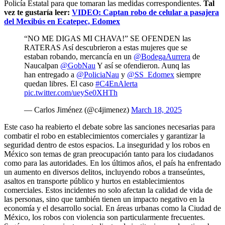
Policía Estatal para que tomaran las medidas correspondientes.
Tal
vez te gustaría leer:
VIDEO: Captan robo de celular a pasajera
del Mexibús en Ecatepec, Edomex
“NO ME DIGAS MI CHAVA!” SE OFENDEN las
RATERAS Así descubrieron a estas mujeres que se
estaban robando, mercancía en un
@BodegaAurrera
de
Naucalpan
@GobNau
Y así se ofendieron. Aunq las
han entregado a
@PoliciaNau
y
@SS_Edomex
siempre
quedan libres. El caso
#C4EnAlerta
pic.twitter.com/ueySe0XHTh
— Carlos Jiménez (@c4jimenez)
March 18, 2025
Este caso ha reabierto el debate sobre las sanciones necesarias para
combatir el robo en establecimientos comerciales y garantizar la
seguridad dentro de estos espacios. La inseguridad y los robos en
México son temas de gran preocupación tanto para los ciudadanos
como para las autoridades. En los últimos años, el país ha enfrentado
un aumento en diversos delitos, incluyendo robos a transeúntes,
asaltos en transporte público y hurtos en establecimientos
comerciales. Estos incidentes no solo afectan la calidad de vida de
las personas, sino que también tienen un impacto negativo en la
economía y el desarrollo social. En áreas urbanas como la Ciudad de
México, los robos con violencia son particularmente frecuentes.