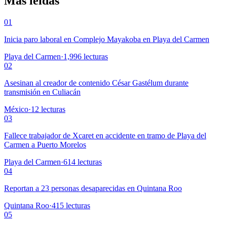
Más leídas
01
Inicia paro laboral en Complejo Mayakoba en Playa del Carmen
Playa del Carmen
·
1,996
lecturas
02
Asesinan al creador de contenido César Gastélum durante
transmisión en Culiacán
México
·
12
lecturas
03
Fallece trabajador de Xcaret en accidente en tramo de Playa del
Carmen a Puerto Morelos
Playa del Carmen
·
614
lecturas
04
Reportan a 23 personas desaparecidas en Quintana Roo
Quintana Roo
·
415
lecturas
05