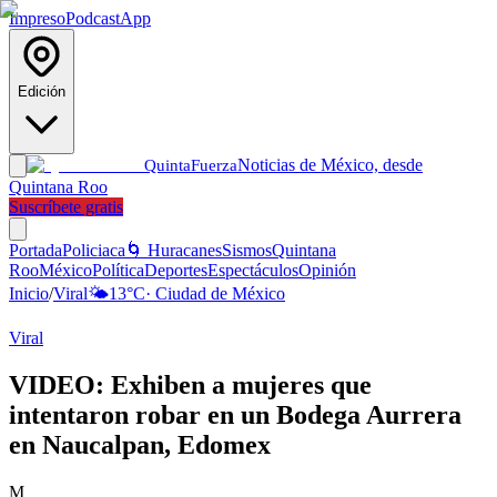
Impreso
Podcast
App
Edición
Noticias de México, desde
Quinta
Fuerza
Quintana Roo
Suscríbete gratis
Portada
Policiaca
🌀 Huracanes
Sismos
Quintana
Roo
México
Política
Deportes
Espectáculos
Opinión
Inicio
/
Viral
🌤️
13
°C
·
Ciudad de México
Viral
VIDEO: Exhiben a mujeres que
intentaron robar en un Bodega Aurrera
en Naucalpan, Edomex
M