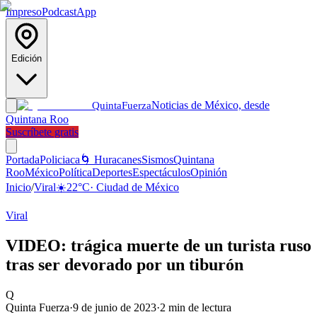
Impreso
Podcast
App
Edición
Noticias de México, desde
Quinta
Fuerza
Quintana Roo
Suscríbete gratis
Portada
Policiaca
🌀 Huracanes
Sismos
Quintana
Roo
México
Política
Deportes
Espectáculos
Opinión
Inicio
/
Viral
☀️
22
°C
·
Ciudad de México
Viral
VIDEO: trágica muerte de un turista ruso
tras ser devorado por un tiburón
Q
Quinta Fuerza
·
9 de junio de 2023
·
2
min de lectura