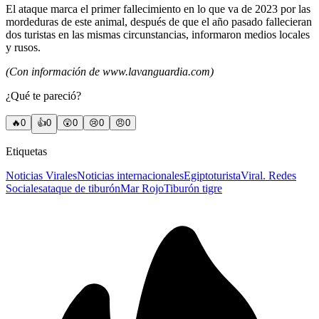
El ataque marca el primer fallecimiento en lo que va de 2023 por las
mordeduras de este animal, después de que el año pasado fallecieran
dos turistas en las mismas circunstancias, informaron medios locales
y rusos.
(Con información de www.lavanguardia.com)
¿Qué te pareció?
🔥
0
👍
0
😲
0
😢
0
😠
0
Etiquetas
Noticias Virales
Noticias internacionales
Egipto
turista
Viral. Redes
Sociales
ataque de tiburón
Mar Rojo
Tiburón tigre