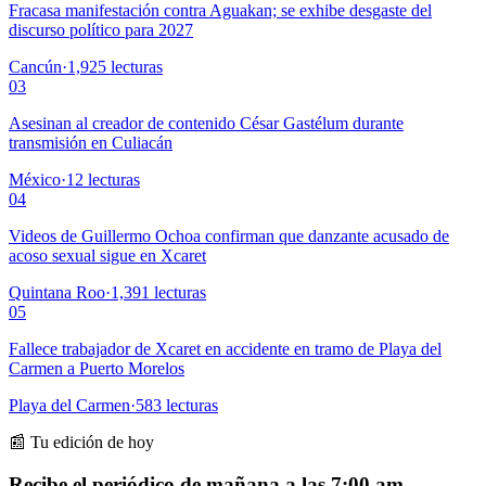
Fracasa manifestación contra Aguakan; se exhibe desgaste del
discurso político para 2027
Cancún
·
1,925
lecturas
03
Asesinan al creador de contenido César Gastélum durante
transmisión en Culiacán
México
·
12
lecturas
04
Videos de Guillermo Ochoa confirman que danzante acusado de
acoso sexual sigue en Xcaret
Quintana Roo
·
1,391
lecturas
05
Fallece trabajador de Xcaret en accidente en tramo de Playa del
Carmen a Puerto Morelos
Playa del Carmen
·
583
lecturas
📰 Tu edición de hoy
Recibe el periódico de mañana a las 7:00 am