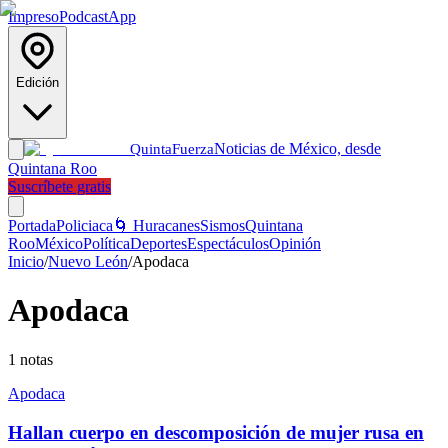
Impreso
Podcast
App
Edición
Noticias de México, desde
Quinta
Fuerza
Quintana Roo
Suscríbete gratis
Portada
Policiaca
🌀 Huracanes
Sismos
Quintana
Roo
México
Política
Deportes
Espectáculos
Opinión
Inicio
/
Nuevo León
/
Apodaca
Apodaca
1
notas
Apodaca
Hallan cuerpo en descomposición de mujer rusa en