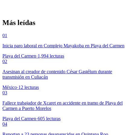
Más leídas
01
Inicia paro laboral en Complejo Mayakoba en Playa del Carmen
Playa del Carmen
·
1,994
lecturas
02
Asesinan al creador de contenido César Gastélum durante
transmisión en Culiacán
México
·
12
lecturas
03
Fallece trabajador de Xcaret en accidente en tramo de Playa del
Carmen a Puerto Morelos
Playa del Carmen
·
605
lecturas
04
Reportan a 23 personas desaparecidas en Quintana Roo