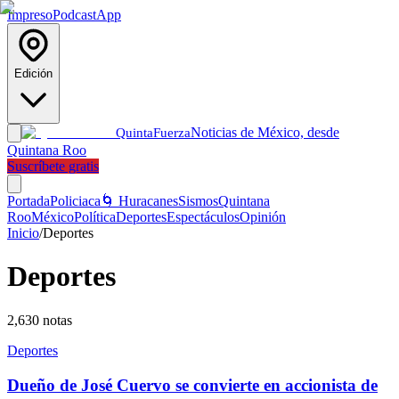
Impreso
Podcast
App
Edición
Noticias de México, desde
Quinta
Fuerza
Quintana Roo
Suscríbete gratis
Portada
Policiaca
🌀 Huracanes
Sismos
Quintana
Roo
México
Política
Deportes
Espectáculos
Opinión
Inicio
/
Deportes
Deportes
2,630
notas
Deportes
Dueño de José Cuervo se convierte en accionista de