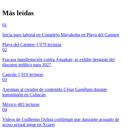
Más leídas
01
Inicia paro laboral en Complejo Mayakoba en Playa del Carmen
Playa del Carmen
·
1,979
lecturas
02
Fracasa manifestación contra Aguakan; se exhibe desgaste del
discurso político para 2027
Cancún
·
1,919
lecturas
03
Asesinan al creador de contenido César Gastélum durante
transmisión en Culiacán
México
·
483
lecturas
04
Videos de Guillermo Ochoa confirman que danzante acusado de
acoso sexual sigue en Xcaret