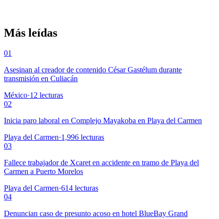
Más leídas
01
Asesinan al creador de contenido César Gastélum durante
transmisión en Culiacán
México
·
12
lecturas
02
Inicia paro laboral en Complejo Mayakoba en Playa del Carmen
Playa del Carmen
·
1,996
lecturas
03
Fallece trabajador de Xcaret en accidente en tramo de Playa del
Carmen a Puerto Morelos
Playa del Carmen
·
614
lecturas
04
Denuncian caso de presunto acoso en hotel BlueBay Grand