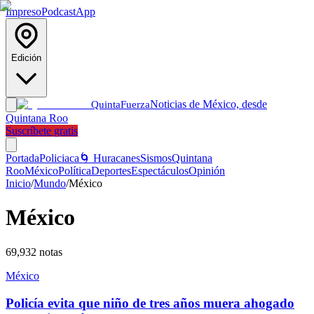
Impreso
Podcast
App
Edición
Noticias de México, desde
Quinta
Fuerza
Quintana Roo
Suscríbete gratis
Portada
Policiaca
🌀 Huracanes
Sismos
Quintana
Roo
México
Política
Deportes
Espectáculos
Opinión
Inicio
/
Mundo
/
México
México
69,932
notas
México
Policía evita que niño de tres años muera ahogado