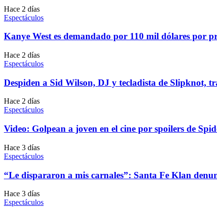
Hace 2 días
Espectáculos
Kanye West es demandado por 110 mil dólares por p
Hace 2 días
Espectáculos
Despiden a Sid Wilson, DJ y tecladista de Slipknot, t
Hace 2 días
Espectáculos
Video: Golpean a joven en el cine por spoilers de Sp
Hace 3 días
Espectáculos
“Le dispararon a mis carnales”: Santa Fe Klan denun
Hace 3 días
Espectáculos