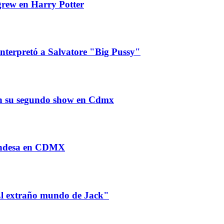
igrew en Harry Potter
nterpretó a Salvatore "Big Pussy"
o en su segundo show en Cdmx
Condesa en CDMX
El extraño mundo de Jack"