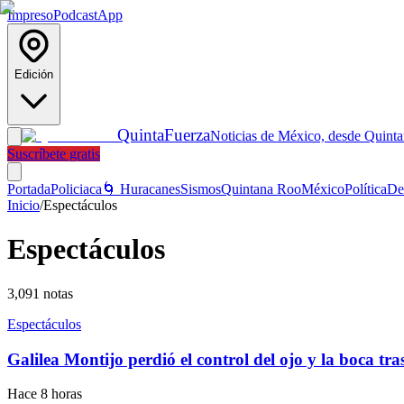
Impreso
Podcast
App
Edición
Quinta
Fuerza
Noticias de México, desde Quint
Suscríbete gratis
Portada
Policiaca
🌀 Huracanes
Sismos
Quintana Roo
México
Política
De
Inicio
/
Espectáculos
Espectáculos
3,091
notas
Espectáculos
Galilea Montijo perdió el control del ojo y la boca tras
Hace 8 horas