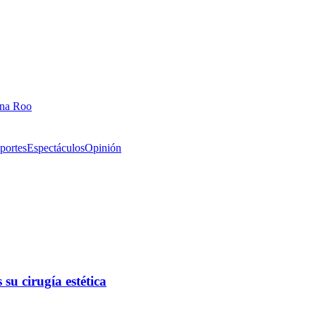
ana Roo
portes
Espectáculos
Opinión
 su cirugía estética