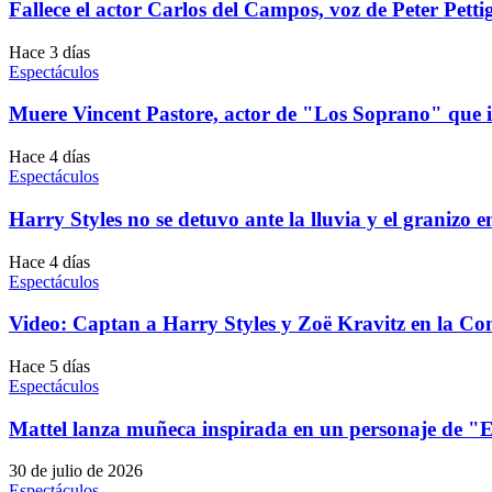
Fallece el actor Carlos del Campos, voz de Peter Pett
Hace 3 días
Espectáculos
Muere Vincent Pastore, actor de "Los Soprano" que i
Hace 4 días
Espectáculos
Harry Styles no se detuvo ante la lluvia y el graniz
Hace 4 días
Espectáculos
Video: Captan a Harry Styles y Zoë Kravitz en la 
Hace 5 días
Espectáculos
Mattel lanza muñeca inspirada en un personaje de "
30 de julio de 2026
Espectáculos