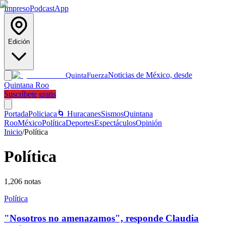
Impreso
Podcast
App
Edición
Noticias de México, desde
Quinta
Fuerza
Quintana Roo
Suscríbete gratis
Portada
Policiaca
🌀 Huracanes
Sismos
Quintana
Roo
México
Política
Deportes
Espectáculos
Opinión
Inicio
/
Política
Política
1,206
notas
Política
"Nosotros no amenazamos", responde Claudia