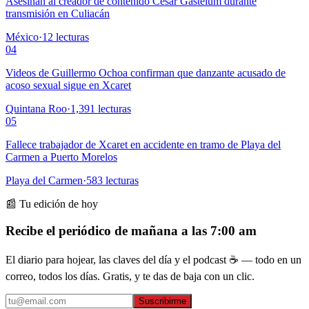
Asesinan al creador de contenido César Gastélum durante
transmisión en Culiacán
México
·
12
lecturas
04
Videos de Guillermo Ochoa confirman que danzante acusado de
acoso sexual sigue en Xcaret
Quintana Roo
·
1,391
lecturas
05
Fallece trabajador de Xcaret en accidente en tramo de Playa del
Carmen a Puerto Morelos
Playa del Carmen
·
583
lecturas
📰 Tu edición de hoy
Recibe el periódico de mañana a las 7:00 am
El diario para hojear, las claves del día y el podcast ☕ — todo en un
correo, todos los días. Gratis, y te das de baja con un clic.
Suscribirme