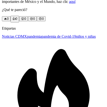
importantes de México y el Mundo, haz clic
aquí
¿Qué te pareció?
🔥
0
👍
0
😲
0
😢
0
😠
0
Etiquetas
Noticias CDMX
pandemia
pandemia de Covid-19
niños y niñas