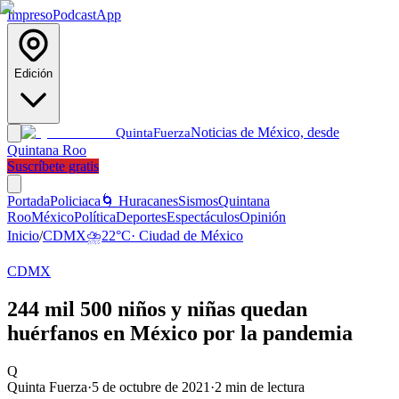
Impreso
Podcast
App
Edición
Noticias de México, desde
Quinta
Fuerza
Quintana Roo
Suscríbete gratis
Portada
Policiaca
🌀 Huracanes
Sismos
Quintana
Roo
México
Política
Deportes
Espectáculos
Opinión
Inicio
/
CDMX
⛈️
22
°C
·
Ciudad de México
CDMX
244 mil 500 niños y niñas quedan
huérfanos en México por la pandemia
Q
Quinta Fuerza
·
5 de octubre de 2021
·
2
min de lectura