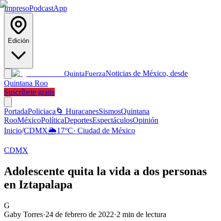
Impreso
Podcast
App
Edición
Noticias de México, desde
Quinta
Fuerza
Quintana Roo
Suscríbete gratis
Portada
Policiaca
🌀 Huracanes
Sismos
Quintana
Roo
México
Política
Deportes
Espectáculos
Opinión
Inicio
/
CDMX
🌦️
17
°C
·
Ciudad de México
CDMX
Adolescente quita la vida a dos personas
en Iztapalapa
G
Gaby Torres
·
24 de febrero de 2022
·
2
min de lectura