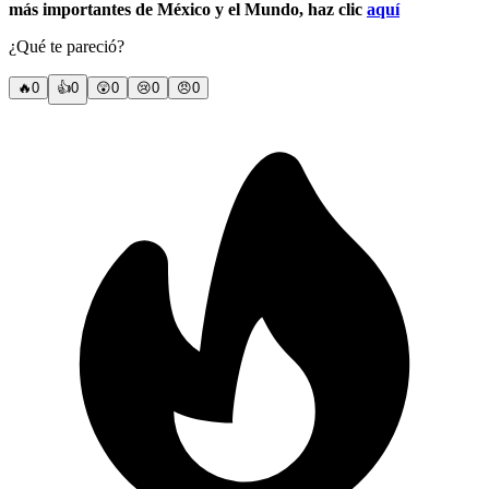
más importantes de México y el Mundo, haz clic
aquí
¿Qué te pareció?
🔥
0
👍
0
😲
0
😢
0
😠
0