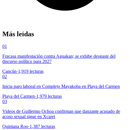
Más leídas
01
Fracasa manifestación contra Aguakan; se exhibe desgaste del
discurso político para 2027
Cancún
·
1,919
lecturas
02
Inicia paro laboral en Complejo Mayakoba en Playa del Carmen
Playa del Carmen
·
1,979
lecturas
03
Videos de Guillermo Ochoa confirman que danzante acusado de
acoso sexual sigue en Xcaret
Quintana Roo
·
1,387
lecturas