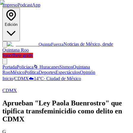
Impreso
Podcast
App
Edición
Noticias de México, desde
Quinta
Fuerza
Quintana Roo
Suscríbete gratis
Portada
Policiaca
🌀 Huracanes
Sismos
Quintana
Roo
México
Política
Deportes
Espectáculos
Opinión
Inicio
/
CDMX
☁️
14
°C
·
Ciudad de México
CDMX
Aprueban "Ley Paola Buenrostro" que
tipifica transfeminicidio como delito en
CDMX
G