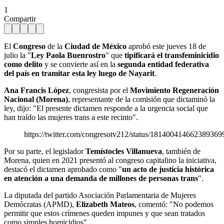
1
Compartir
El
Congreso
de la
Ciudad de México
aprobó este jueves 18 de
julio la "
Ley Paola Buenrostro
" que
tipificará el transfeminicidio
como delito
y se convierte así en la
segunda entidad federativa
del país en tramitar esta ley luego de Nayarit
.
Ana Francis López
, congresista por el
Movimiento Regeneración
Nacional (Morena)
, representante de la comisión que dictaminó la
ley, dijo: "El presente dictamen responde a la urgencia social que
han traído las mujeres trans a este recinto".
https://twitter.com/congresotv212/status/181400414662389369
Por su parte, el legislador
Temístocles Villanueva
, también de
Morena, quien en 2021 presentó al congreso capitalino la iniciativa,
destacó el dictamen aprobado como "
un acto de justicia histórica
en atención a una demanda de millones de personas trans
".
La diputada del partido Asociación Parlamentaria de Mujeres
Demócratas (APMD),
Elizabeth Mateos
, comentó: "No podemos
permitir que estos crímenes queden impunes y que sean tratados
como simples homicidios".