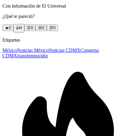
Con información de El Universal
¿Qué te pareció?
🔥
0
👍
0
😲
0
😢
0
😠
0
Etiquetas
México
Noticias México
Noticias CDMX
Congreso
CDMX
transfeminicidio