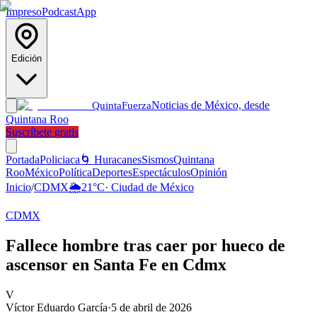
Impreso
Podcast
App
Edición
Noticias de México, desde
Quinta
Fuerza
Quintana Roo
Suscríbete gratis
Portada
Policiaca
🌀 Huracanes
Sismos
Quintana
Roo
México
Política
Deportes
Espectáculos
Opinión
Inicio
/
CDMX
🌦️
21
°C
·
Ciudad de México
CDMX
Fallece hombre tras caer por hueco de
ascensor en Santa Fe en Cdmx
V
Víctor Eduardo García
·
5 de abril de 2026