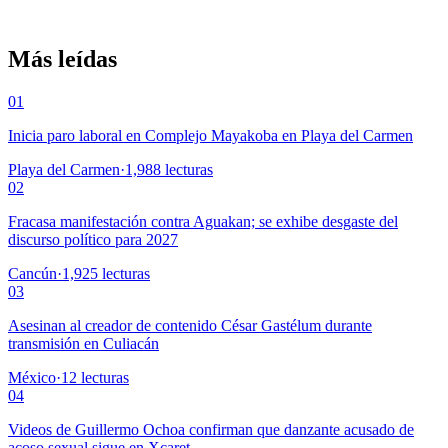
Más leídas
01
Inicia paro laboral en Complejo Mayakoba en Playa del Carmen
Playa del Carmen
·
1,988
lecturas
02
Fracasa manifestación contra Aguakan; se exhibe desgaste del
discurso político para 2027
Cancún
·
1,925
lecturas
03
Asesinan al creador de contenido César Gastélum durante
transmisión en Culiacán
México
·
12
lecturas
04
Videos de Guillermo Ochoa confirman que danzante acusado de
acoso sexual sigue en Xcaret