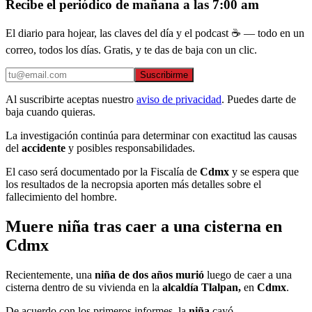
Recibe el periódico de mañana a las 7:00 am
El diario para hojear, las claves del día y el podcast ☕ — todo en un
correo, todos los días. Gratis, y te das de baja con un clic.
Suscribirme
Al suscribirte aceptas nuestro
aviso de privacidad
. Puedes darte de
baja cuando quieras.
La investigación continúa para determinar con exactitud las causas
del
accidente
y posibles responsabilidades.
El caso será documentado por la Fiscalía de
Cdmx
y se espera que
los resultados de la necropsia aporten más detalles sobre el
fallecimiento del hombre.
Muere niña tras caer a una cisterna en
Cdmx
Recientemente, una
niña de dos años murió
luego de caer a una
cisterna
dentro de su vivienda en la
alcaldía Tlalpan,
en
Cdmx
.
De acuerdo con los primeros informes, la
niña
cayó