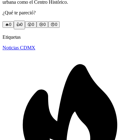
urbana como el Centro Histórico.
¿Qué te pareció?
🔥
0
👍
0
😲
0
😢
0
😠
0
Etiquetas
Noticias CDMX