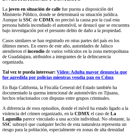
La
joven en situación de calle
fue puesta a disposición del
Ministerio Público, donde se determinará su situación jurídica.
Aunque la
SSC
de
CDMX
no precisó la causa por la cual esta
persona habría incendiado el automóvil, se destacó que se encuentra
bajo investigación por el presunto delito de daño a la propiedad.
Casos similares se han registrado en otras partes del país en los
últimos meses. En enero de este año, autoridades de Jalisco
atendieron el
incendio
de varios vehículos en la zona metropolitana
de Guadalajara, atribuidos a integrantes de la delincuencia
organizada.
Tal vez te pueda interesar:
Video: Adulta mayor denuncia que
fue agredida por policías mientras vendía pan en Cdmx
En Baja California, la Fiscalía General del Estado también ha
documentado la quema intencional de automóviles en Tijuana,
hechos relacionados con disputas entre grupos criminales.
A diferencia de esos episodios, donde el móvil ha estado ligado a la
violencia del crimen organizado, en la
CDMX
el caso de
La
Lagunilla
parece vinculado a una acción individual. No obstante, la
SSC
subrayó que cualquier hecho de esta naturaleza representa un
riesgo para la población, especialmente en zonas de alta densidad