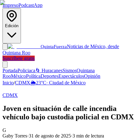
Impreso
Podcast
App
Edición
Noticias de México, desde
Quinta
Fuerza
Quintana Roo
Suscríbete gratis
Portada
Policiaca
🌀 Huracanes
Sismos
Quintana
Roo
México
Política
Deportes
Espectáculos
Opinión
Inicio
/
CDMX
🌦️
23
°C
·
Ciudad de México
CDMX
Joven en situación de calle incendia
vehículo bajo custodia policial en CDMX
G
Gaby Torres
·
31 de agosto de 2025
·
3
min de lectura