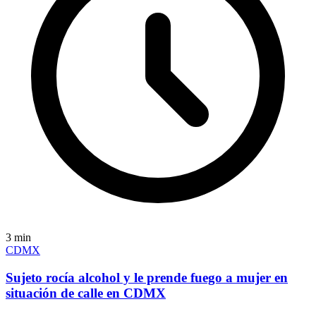
3
min
CDMX
Sujeto rocía alcohol y le prende fuego a mujer en
situación de calle en CDMX