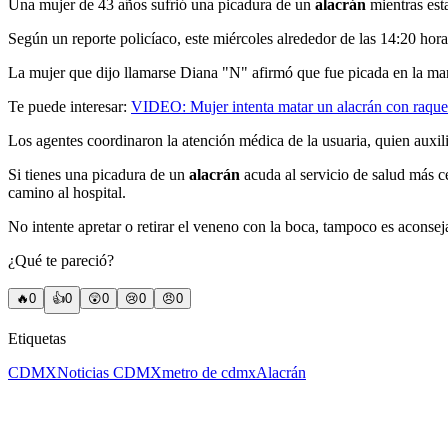
Una mujer de 43 años sufrió una picadura de un
alacrán
mientras es
Según un reporte policíaco, este miércoles alrededor de las 14:20 hora
La mujer que dijo llamarse Diana "N" afirmó que fue picada en la m
Te puede interesar:
VIDEO: Mujer intenta matar un alacrán con raqueta
Los agentes coordinaron la atención médica de la usuaria, quien auxi
Si tienes una picadura de un
alacrán
acuda al servicio de salud más ce
camino al hospital.
No intente apretar o retirar el veneno con la boca, tampoco es aconsej
¿Qué te pareció?
🔥
0
👍
0
😲
0
😢
0
😠
0
Etiquetas
CDMX
Noticias CDMX
metro de cdmx
Alacrán