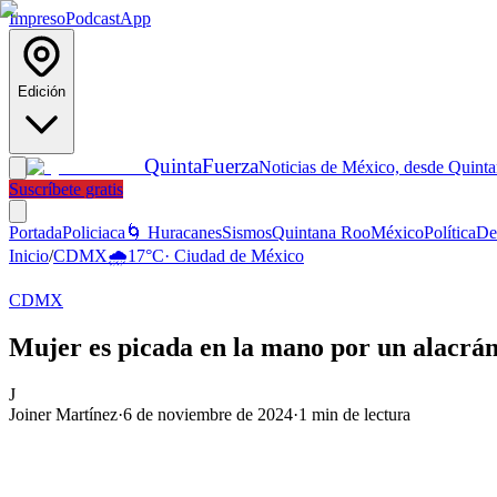
Impreso
Podcast
App
Edición
Quinta
Fuerza
Noticias de México, desde Quint
Suscríbete gratis
Portada
Policiaca
🌀 Huracanes
Sismos
Quintana Roo
México
Política
De
Inicio
/
CDMX
🌧️
17
°C
·
Ciudad de México
CDMX
Mujer es picada en la mano por un alacr
J
Joiner Martínez
·
6 de noviembre de 2024
·
1
min de lectura