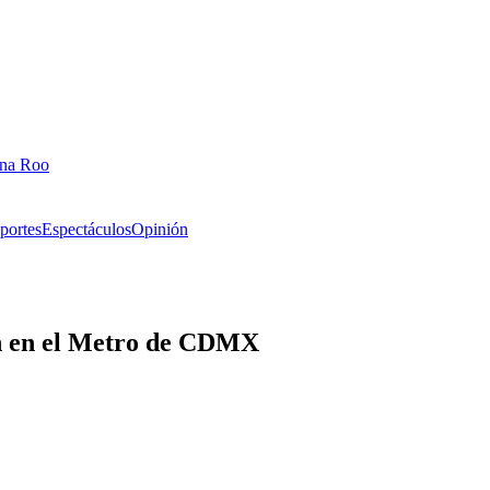
ana Roo
portes
Espectáculos
Opinión
án en el Metro de CDMX