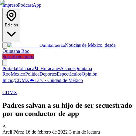
Impreso
Podcast
App
Edición
Noticias de México, desde
Quinta
Fuerza
Quintana Roo
Suscríbete gratis
Portada
Policiaca
🌀 Huracanes
Sismos
Quintana
Roo
México
Política
Deportes
Espectáculos
Opinión
Inicio
/
CDMX
☁️
13
°C
·
Ciudad de México
CDMX
Padres salvan a su hijo de ser secuestrado
por un conductor de app
A
Areli Pérez
·
16 de febrero de 2022
·
3
min de lectura