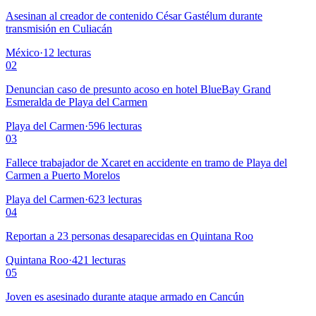
Asesinan al creador de contenido César Gastélum durante
transmisión en Culiacán
México
·
12
lecturas
02
Denuncian caso de presunto acoso en hotel BlueBay Grand
Esmeralda de Playa del Carmen
Playa del Carmen
·
596
lecturas
03
Fallece trabajador de Xcaret en accidente en tramo de Playa del
Carmen a Puerto Morelos
Playa del Carmen
·
623
lecturas
04
Reportan a 23 personas desaparecidas en Quintana Roo
Quintana Roo
·
421
lecturas
05
Joven es asesinado durante ataque armado en Cancún