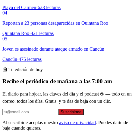
Playa del Carmen
·
623
lecturas
04
Reportan a 23 personas desaparecidas en Quintana Roo
Quintana Roo
·
421
lecturas
05
Joven es asesinado durante ataque armado en Cancún
Cancún
·
475
lecturas
📰 Tu edición de hoy
Recibe el periódico de mañana a las 7:00 am
El diario para hojear, las claves del día y el podcast ☕ — todo en un
correo, todos los días. Gratis, y te das de baja con un clic.
Suscribirme
Al suscribirte aceptas nuestro
aviso de privacidad
. Puedes darte de
baja cuando quieras.