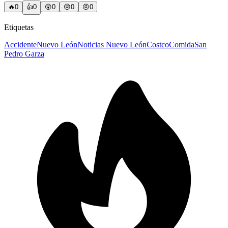
🔥
0
👍
0
😲
0
😢
0
😠
0
Etiquetas
Accidente
Nuevo León
Noticias Nuevo León
Costco
Comida
San
Pedro Garza