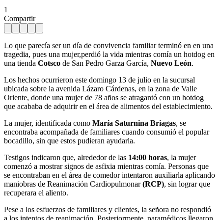
1
Compartir
Lo que parecía ser un día de convivencia familiar terminó en en una
tragedia, pues una mujer,perdió la vida mientras comía un hotdog en
una tienda
Cotsco
de San Pedro Garza García,
Nuevo León
.
Los hechos ocurrieron este domingo 13 de julio en la sucursal
ubicada sobre la avenida Lázaro Cárdenas, en la zona de Valle
Oriente, donde una mujer de 78 años se atragantó con un hotdog
que acababa de adquirir en el área de alimentos del establecimiento.
La mujer, identificada como
María Saturnina Briagas
, se
encontraba acompañada de familiares cuando consumió el popular
bocadillo, sin que estos pudieran ayudarla.
Testigos indicaron que, alrededor de las
14:00 horas
, la mujer
comenzó a mostrar signos de asfixia mientras comía. Personas que
se encontraban en el área de comedor intentaron auxiliarla aplicando
maniobras de Reanimación Cardiopulmonar
(
RCP)
, sin lograr que
recuperara el aliento.
Pese a los esfuerzos de familiares y clientes, la señora no respondió
a los intentos de reanimación. Posteriormente, paramédicos llegaron