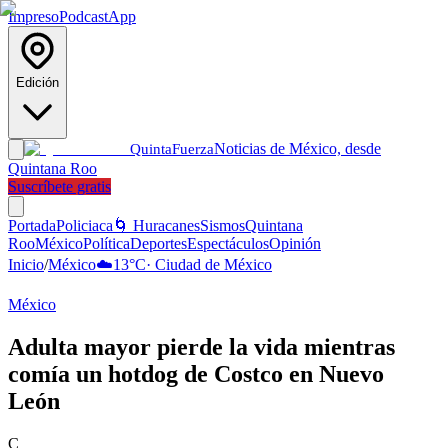
Impreso
Podcast
App
Edición
Noticias de México, desde
Quinta
Fuerza
Quintana Roo
Suscríbete gratis
Portada
Policiaca
🌀 Huracanes
Sismos
Quintana
Roo
México
Política
Deportes
Espectáculos
Opinión
Inicio
/
México
☁️
13
°C
·
Ciudad de México
México
Adulta mayor pierde la vida mientras
comía un hotdog de Costco en Nuevo
León
C