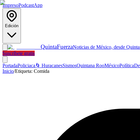
Impreso
Podcast
App
Edición
Quinta
Fuerza
Noticias de México, desde Quint
Suscríbete gratis
Portada
Policiaca
🌀 Huracanes
Sismos
Quintana Roo
México
Política
De
Inicio
/
Etiqueta:
Comida