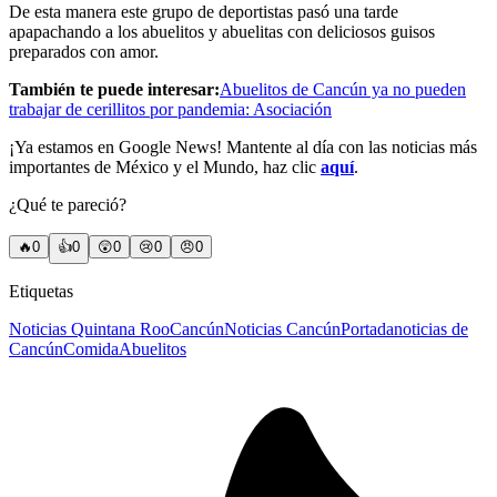
De esta manera este grupo de deportistas pasó una tarde
apapachando a los abuelitos y abuelitas con deliciosos guisos
preparados con amor.
También te puede interesar:
Abuelitos de Cancún ya no pueden
trabajar de cerillitos por pandemia: Asociación
¡Ya estamos en Google News! Mantente al día con las noticias más
importantes de México y el Mundo, haz clic
aquí
.
¿Qué te pareció?
🔥
0
👍
0
😲
0
😢
0
😠
0
Etiquetas
Noticias Quintana Roo
Cancún
Noticias Cancún
Portada
noticias de
Cancún
Comida
Abuelitos