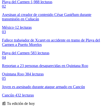
Playa del Carmen
·
1,988
lecturas
02
Asesinan al creador de contenido César Gastélum durante
transmisión en Culiacán
México
·
12
lecturas
03
Fallece trabajador de Xcaret en accidente en tramo de Playa del
Carmen a Puerto Morelos
Playa del Carmen
·
583
lecturas
04
Reportan a 23 personas desaparecidas en Quintana Roo
Quintana Roo
·
384
lecturas
05
Joven es asesinado durante ataque armado en Cancún
Cancún
·
432
lecturas
📰 Tu edición de hoy