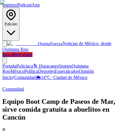
Impreso
Podcast
App
Edición
Noticias de México, desde
Quinta
Fuerza
Quintana Roo
Suscríbete gratis
Portada
Policiaca
🌀 Huracanes
Sismos
Quintana
Roo
México
Política
Deportes
Espectáculos
Opinión
Inicio
/
Comunidad
🌦️
14
°C
·
Ciudad de México
Comunidad
Equipo Boot Camp de Paseos de Mar,
sirve comida gratuita a abuelitos en
Cancún
R