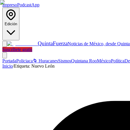
Impreso
Podcast
App
Edición
Quinta
Fuerza
Noticias de México, desde Quint
Suscríbete gratis
Portada
Policiaca
🌀 Huracanes
Sismos
Quintana Roo
México
Política
De
Inicio
/
Etiqueta:
Nuevo León