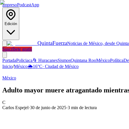
Impreso
Podcast
App
Edición
Quinta
Fuerza
Noticias de México, desde Quint
Suscríbete gratis
Portada
Policiaca
🌀 Huracanes
Sismos
Quintana Roo
México
Política
De
Inicio
/
México
🌦️
16
°C
·
Ciudad de México
México
Adulto mayor muere atragantado mientras 
C
Carlos Espejel
·
30 de junio de 2025
·
3
min de lectura