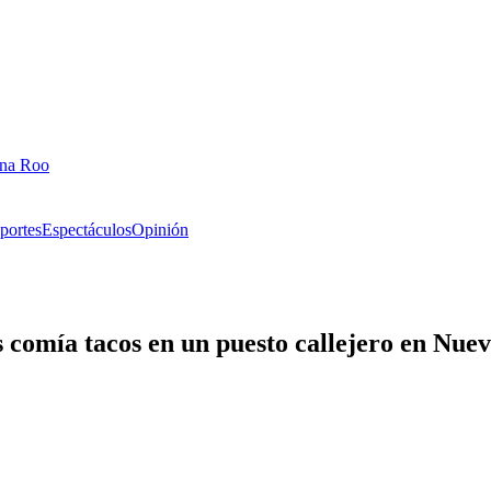
ana Roo
portes
Espectáculos
Opinión
comía tacos en un puesto callejero en Nue