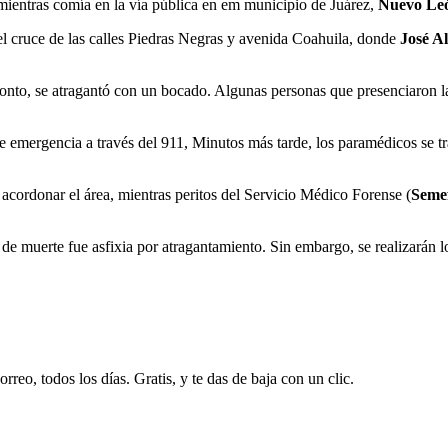
 mientras comía en la vía pública en em municipio de Juárez,
Nuevo Le
el cruce de las calles Piedras Negras y avenida Coahuila, donde
José A
to, se atragantó con un bocado. Algunas personas que presenciaron la e
de emergencia a través del 911, Minutos más tarde, los paramédicos se tr
 acordonar el área, mientras peritos del Servicio Médico Forense (
Seme
 de muerte fue asfixia por atragantamiento. Sin embargo, se realizarán l
rreo, todos los días. Gratis, y te das de baja con un clic.