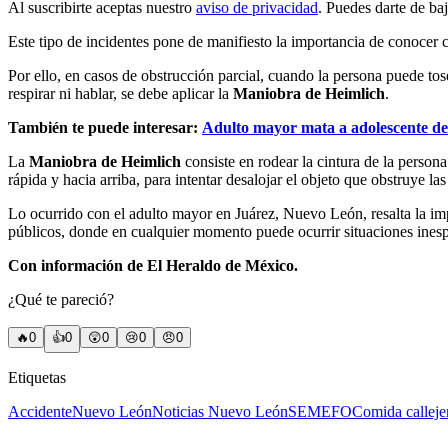
Al suscribirte aceptas nuestro
aviso de privacidad
. Puedes darte de ba
Este tipo de incidentes pone de manifiesto la importancia de conocer 
Por ello, en casos de obstrucción parcial, cuando la persona puede tos
respirar ni hablar, se debe aplicar la
Maniobra de Heimlich
.
También te puede interesar:
Adulto mayor mata a adolescente de 
La
Maniobra de Heimlich
consiste en rodear la cintura de la person
rápida y hacia arriba, para intentar desalojar el objeto que obstruye las 
Lo ocurrido con el adulto mayor en Juárez, Nuevo León, resalta la imp
públicos, donde en cualquier momento puede ocurrir situaciones inesp
Con información de El Heraldo de México.
¿Qué te pareció?
🔥
0
👍
0
😲
0
😢
0
😠
0
Etiquetas
Accidente
Nuevo León
Noticias Nuevo León
SEMEFO
Comida calleje